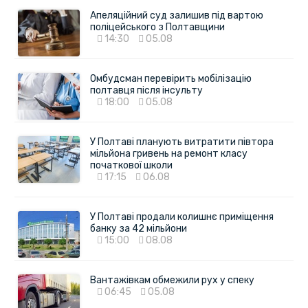
Апеляційний суд залишив під вартою
поліцейського з Полтавщини
14:30
05.08
Омбудсман перевірить мобілізацію
полтавця після інсульту
18:00
05.08
У Полтаві планують витратити півтора
мільйона гривень на ремонт класу
початкової школи
17:15
06.08
У Полтаві продали колишнє приміщення
банку за 42 мільйони
15:00
08.08
Вантажівкам обмежили рух у спеку
06:45
05.08