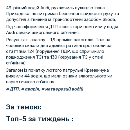
49-річний водій Audi, рухаючись вулицею Івана
Приходька, не витримав безпечної швидкості руху та
допустив зіткнення із транспортним засобом Skoda.
Під час оформлення ДТП інспектори помітили у водія
Audi ознаки алкогольного сп’яніння.
Результат аналізу – 1,9 проміле алкоголю. Тож на
чоловіка склали два адміністративні протоколи за
статтями 124 (порушення ПДР, що спричинило
пошкодження ТЗ) та 130 (керування ТЗ у стані
сп’яніння).
Загалом із початку лютого патрульні Кременчука
виявили 44 водія, що мали ознаки алкогольного чи
наркотичного сп’яніння.
ДТП
,
аварія
,
нетверезий водій
За темою:
Топ-5 за тиждень :