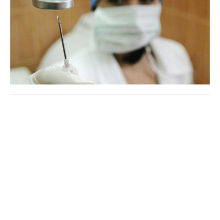
Найвищі показники захворюваності спостерігаються
серед дітей шкільного віку (5-14 років).
Лабораторно встановили наявність грипу В у чотирьох
хворих у Полтаві, повідомляє ДУ «Полтавський
обласний лабораторний центр Міністерства охорони
здоров’я України».
Учні 49 навчальних закладів області пішли на вимушені
канікули.
Станом на 19 лютого в Полтавській області через ріст
захворюваності на гострі респіраторні вірусні інфекції
закрили на карантин 49 шкіл: