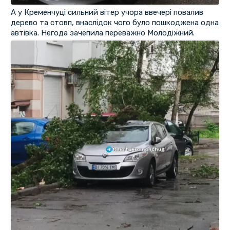
А у Кременчуці сильний вітер учора ввечері повалив
дерево та стовп, внаслідок чого було пошкоджена одна
автівка. Негода зачепила переважно Молодіжний.