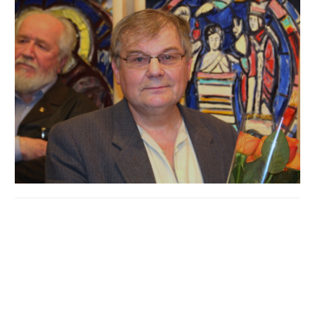
Якщо ви сумуєте за зимовими святами, які нарешті
завершуються Масницею, не оминіть своєю увагою
виставку відомого полтавського художника, члена
НСХУ Анатолія Лавренка.
Його виставка "Свята", що складається з 71 полотна,
якраз чудово ілюструє найвідоміші для нас святкові
традиції.