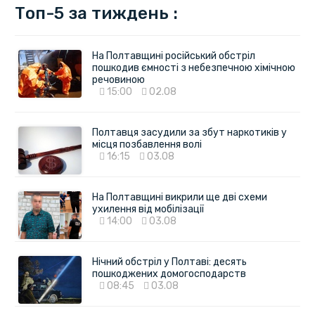
Топ-5 за тиждень :
На Полтавщині російський обстріл
пошкодив ємності з небезпечною хімічною
речовиною
15:00
02.08
Полтавця засудили за збут наркотиків у
місця позбавлення волі
16:15
03.08
На Полтавщині викрили ще дві схеми
ухилення від мобілізації
14:00
03.08
Нічний обстріл у Полтаві: десять
пошкоджених домогосподарств
08:45
03.08