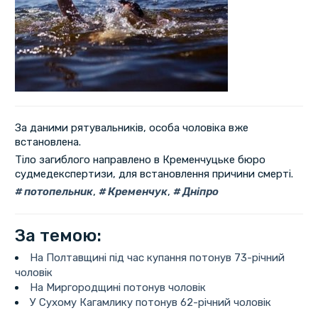
За даними рятувальників, особа чоловіка вже
встановлена.
Тіло загиблого направлено в Кременчуцьке бюро
судмедекспертизи, для встановлення причини смерті.
потопельник
,
Кременчук
,
Дніпро
За темою:
На Полтавщині під час купання потонув 73-річний
чоловік
На Миргородщині потонув чоловік
У Сухому Кагамлику потонув 62-річний чоловік