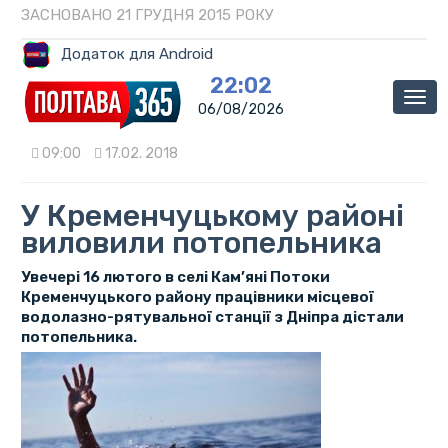
ЗАСНОВАНО 21 ГРУДНЯ 2015 РОКУ
Додаток для Android
22:02
Мен
06/08/2026
09:00
17.02. 2018
У Кременчуцькому районі
виловили потопельника
Увечері 16 лютого в селі Кам’яні Потоки
Кременчуцького району працівники місцевої
водолазно-рятувальної станції з Дніпра дістали
потопельника.