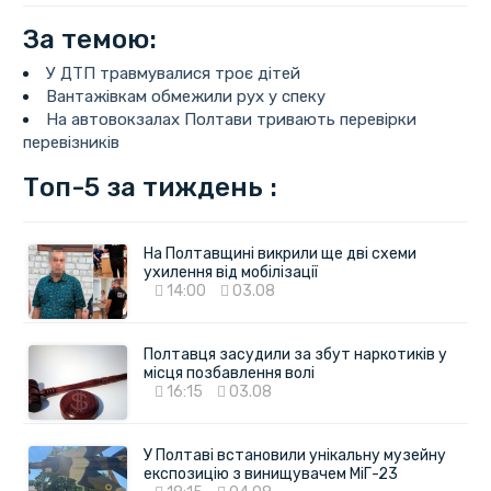
За темою:
У ДТП травмувалися троє дітей
Вантажівкам обмежили рух у спеку
На автовокзалах Полтави тривають перевірки
перевізників
Топ-5 за тиждень :
На Полтавщині викрили ще дві схеми
ухилення від мобілізації
14:00
03.08
Полтавця засудили за збут наркотиків у
місця позбавлення волі
16:15
03.08
У Полтаві встановили унікальну музейну
експозицію з винищувачем МіГ-23