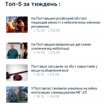
Топ-5 за тиждень :
На Полтавщині російський обстріл
пошкодив ємності з небезпечною хімічною
речовиною
15:00
02.08
На Полтавщині викрили ще дві схеми
ухилення від мобілізації
14:00
03.08
Полтавця засудили за збут наркотиків у
місця позбавлення волі
16:15
03.08
У Полтаві встановили унікальну музейну
експозицію з винищувачем МіГ-23
18:15
04.08