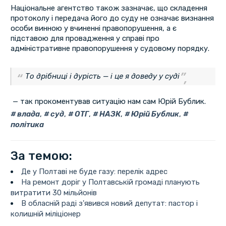
Національне агентство також зазначає, що складення
протоколу і передача його до суду не означає визнання
особи винною у вчиненні правопорушення, а є
підставою для провадження у справі про
адміністративне правопорушення у судовому порядку.
То дрібниці і дурість — і це я доведу у суді
— так прокоментував ситуацію нам сам Юрій Бублик.
влада
,
суд
,
ОТГ
,
НАЗК
,
Юрій Бублик
,
політика
За темою:
Де у Полтаві не буде газу: перелік адрес
На ремонт доріг у Полтавській громаді планують
витратити 30 мільйонів
В обласній раді з'явився новий депутат: пастор і
колишній міліціонер