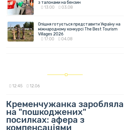
з талонами на бензин
13:00
03.08
Опішня готується представити Україну на
міжнародному конкурсі The Best Tourism
Villages 2026
17:00
04.08
12:45
12.06
Кременчужанка заробляла
на "пошкоджених"
посилках: афера з
компенсаціями