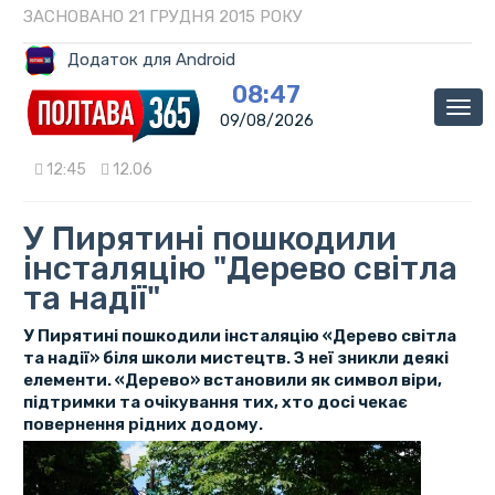
ЗАСНОВАНО 21 ГРУДНЯ 2015 РОКУ
Додаток для Android
08:47
Мен
09/08/2026
12:45
12.06
У Пирятині пошкодили
інсталяцію "Дерево світла
та надії"
У Пирятині пошкодили інсталяцію «Дерево світла
та надії» біля школи мистецтв. З неї зникли деякі
елементи. «Дерево» встановили як символ віри,
підтримки та очікування тих, хто досі чекає
повернення рідних додому.