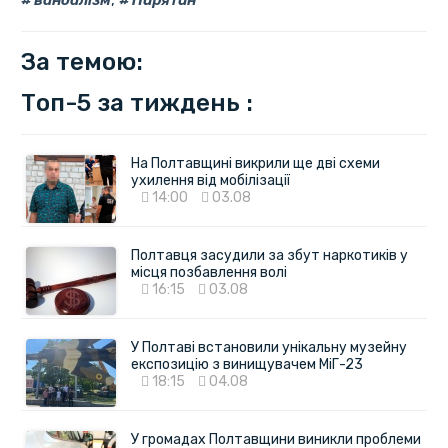
вандалізм
,
Пирятин
За темою:
Топ-5 за тиждень :
На Полтавщині викрили ще дві схеми
ухилення від мобілізації
14:00
03.08
Полтавця засудили за збут наркотиків у
місця позбавлення волі
16:15
03.08
У Полтаві встановили унікальну музейну
експозицію з винищувачем МіГ-23
18:15
04.08
У громадах Полтавщини виникли проблеми