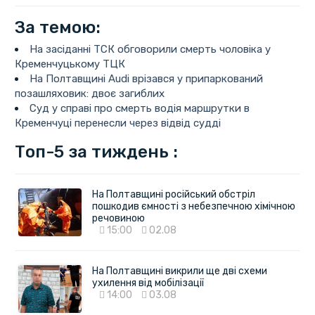
За темою:
На засіданні ТСК обговорили смерть чоловіка у
Кременчуцькому ТЦК
На Полтавщині Audi врізався у припаркований
позашляховик: двоє загиблих
Суд у справі про смерть водія маршрутки в
Кременчуці перенесли через відвід судді
Топ-5 за тиждень :
На Полтавщині російський обстріл
пошкодив ємності з небезпечною хімічною
речовиною
15:00
02.08
На Полтавщині викрили ще дві схеми
ухилення від мобілізації
14:00
03.08