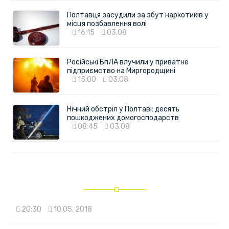
Полтавця засудили за збут наркотиків у
місця позбавлення волі
16:15
03.08
Російські БпЛА влучили у приватне
підприємство на Миргородщині
15:00
03.08
Нічний обстріл у Полтаві: десять
пошкоджених домогосподарств
08:45
03.08
20:30
10.05. 2018