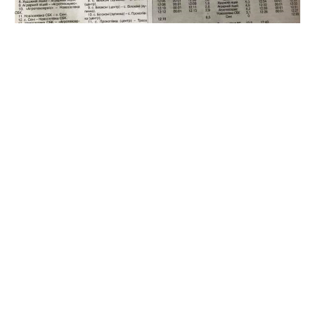
Про це
повідомив
голова обласної ради Олександр
Біленький.
За його словами, перший місяць буде «обкатка»
маршруту, відпрацьовуватиметься графік , а люди
звикатимуть до місць зупинки.
Перший місяць проїзд буде безкоштовним для всіх —
хоча бюджет не зможе компенсувати видатки.
Необхідні витрати обіцяє відшкодувати перевізникам
за цей період особисто голова обласної ради. Надалі
міська рада затвердить тариф і пільгові категорії.