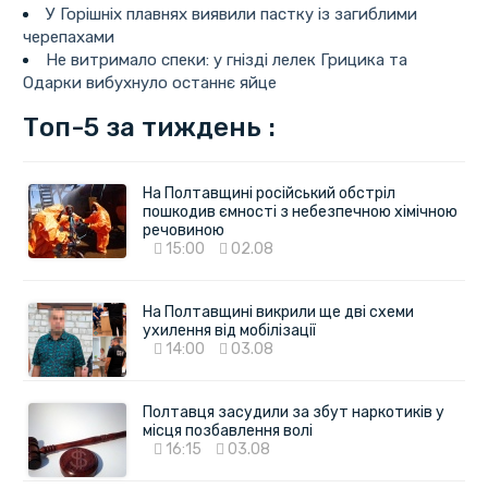
У Горішніх плавнях виявили пастку із загиблими
черепахами
Не витримало спеки: у гнізді лелек Грицика та
Одарки вибухнуло останнє яйце
Топ-5 за тиждень :
На Полтавщині російський обстріл
пошкодив ємності з небезпечною хімічною
речовиною
15:00
02.08
На Полтавщині викрили ще дві схеми
ухилення від мобілізації
14:00
03.08
Полтавця засудили за збут наркотиків у
місця позбавлення волі
16:15
03.08