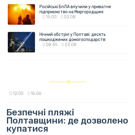
Російські БпЛА влучили у приватне
підприємство на Миргородщині
15:00
03.08
Нічний обстріл у Полтаві: десять
пошкоджених домогосподарств
08:45
03.08
12:00
16.06
Безпечні пляжі
Полтавщини: де дозволено
купатися