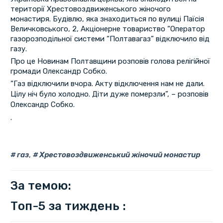
території Хрестовоздвиженського жіночого
монастиря. Будівлю, яка знаходиться по вулиці Паїсія
Величковського, 2, Акціонерне товариство “Оператор
газорозподільної системи “Полтавагаз” відключило від
газу.
Про це Новинам Полтавщини розповів голова релігійної
громади Олександр Собко.
“Газ відключили вчора. Акту відключення нам не дали.
Цілу ніч було холодно. Діти дуже померзли”, – розповів
Олександр Собко.
.
газ
,
Хрестовоздвиженський жіночий монастир
За темою:
Топ-5 за тиждень :