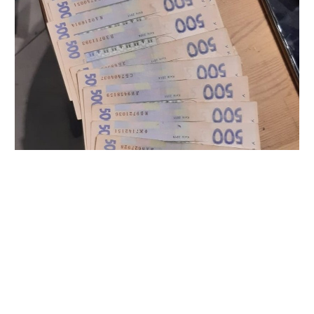
Злочин був вчинений за попередньою змовою групою
осіб (ч. 5 ст. 27, ч. 3 ст. 368 КК України).
За клопотанням слідчого, погодженого з прокурором,
Октябрським районним судом Полтави затриманому
обрано запобіжний захід – тримання під вартою з
визначенням розміру застави на суму понад 180 тис.
грн.
За даними слідства, керівник товариства, маючи вплив
на службових осіб Головного управління