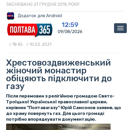
ЗАСНОВАНО 21 ГРУДНЯ 2015 РОКУ
Додаток для Android
12:59
Мен
09/08/2026
18:45
10.02. 2021
Хрестовоздвиженський
жіночий монастир
обіцяють підключити до
газу
Після перемовин з релігійною громадою Свято-
Троїцької Української православної церкви,
керівник "Полтавагазу" Юрій Самсонов заявив, що
до храму повернуть газ. Для цього громаді
потрібно впорядкувати документацію.