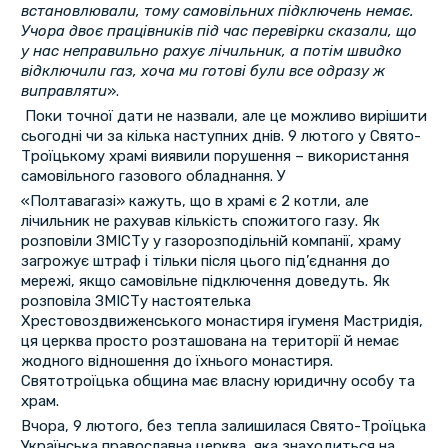
встановлювали, тому самовільних підключень немає.
Учора двоє працівників під час перевірки сказали, що
у нас неправильно рахує лічильник, а потім швидко
відключили газ, хоча ми готові були все одразу ж
виправляти
».
Поки точної дати не назвали, але це можливо вирішити
сьогодні чи за кілька наступних днів. 9 лютого у Свято-
Троїцькому храмі виявили порушення – використання
самовільного газового обладнання. У
«Полтавагазі» кажуть, що в храмі є 2 котли, але
лічильник не рахував кількість спожитого газу. Як
розповіли ЗМІСТу у газорозподільній компанії, храму
загрожує штраф і тільки після цього під’єднання до
мережі, якщо самовільне підключення доведуть. Як
розповіла ЗМІСТу настоятелька
Хрестовоздвиженського монастиря ігуменя Мастридія,
ця церква просто розташована на території й немає
жодного відношення до їхнього монастиря.
Святотроїцька община має власну юридичну особу та
храм.
Вчора, 9 лютого, без тепла залишилася Свято-Троїцька
Українська православна церква, яка знаходиться на