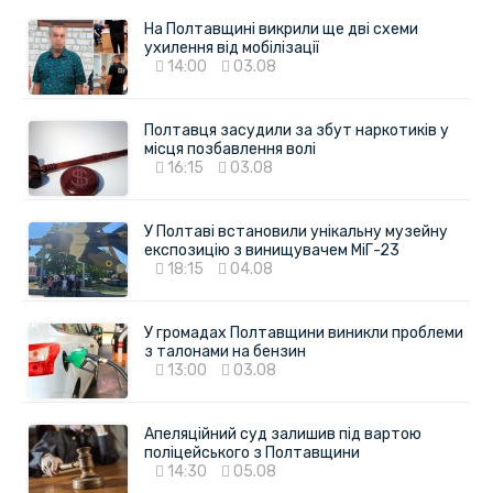
На Полтавщині викрили ще дві схеми
ухилення від мобілізації
14:00
03.08
Полтавця засудили за збут наркотиків у
місця позбавлення волі
16:15
03.08
У Полтаві встановили унікальну музейну
експозицію з винищувачем МіГ-23
18:15
04.08
У громадах Полтавщини виникли проблеми
з талонами на бензин
13:00
03.08
Апеляційний суд залишив під вартою
поліцейського з Полтавщини
14:30
05.08