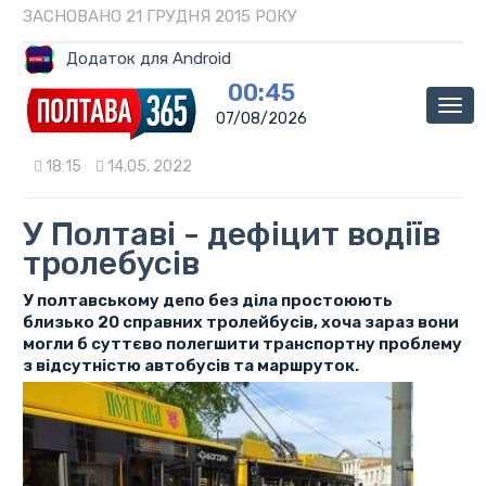
ЗАСНОВАНО 21 ГРУДНЯ 2015 РОКУ
Додаток для Android
00:45
Мен
07/08/2026
18:15
14.05. 2022
У Полтаві - дефіцит водіїв
тролебусів
У полтавському депо без діла простоюють
близько 20 справних тролейбусів, хоча зараз вони
могли б суттєво полегшити транспортну проблему
з відсутністю автобусів та маршруток.