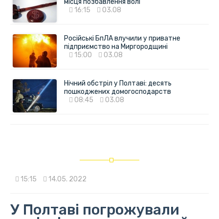
місця позбавлення волі
16:15
03.08
Російські БпЛА влучили у приватне
підприємство на Миргородщині
15:00
03.08
Нічний обстріл у Полтаві: десять
пошкоджених домогосподарств
08:45
03.08
15:15
14.05. 2022
У Полтаві погрожували