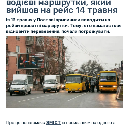
водієві маршрутки, який
вийшов на рейс 14 травня
Із 13 травня у Полтаві припинили виходити на
рейси приватні маршрутки. Тому, хто намагається
відновити перевезення, почали погрожувати.
Про це повідомляє
ЗМІСТ
із посиланням на одного з
власників маршрутних автобусів, що працюють у