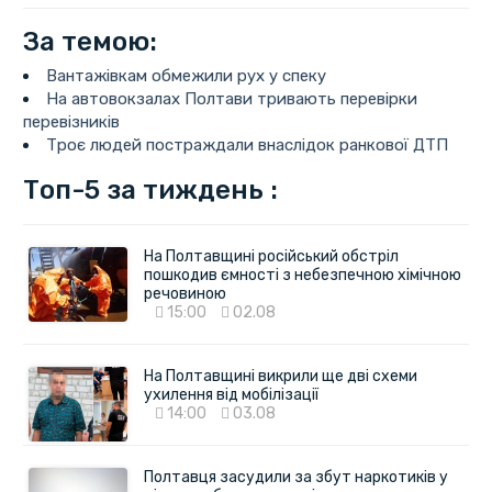
За темою:
Вантажівкам обмежили рух у спеку
На автовокзалах Полтави тривають перевірки
перевізників
Троє людей постраждали внаслідок ранкової ДТП
Топ-5 за тиждень :
На Полтавщині російський обстріл
пошкодив ємності з небезпечною хімічною
речовиною
15:00
02.08
На Полтавщині викрили ще дві схеми
ухилення від мобілізації
14:00
03.08
Полтавця засудили за збут наркотиків у