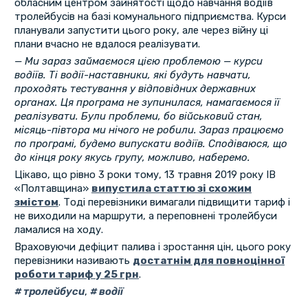
обласним центром зайнятості щодо навчання водіїв
тролейбусів на базі комунального підприємства. Курси
планували запустити цього року, але через війну ці
плани вчасно не вдалося реалізувати.
— Ми зараз займаємося цією проблемою — курси
водіїв. Ті водії-наставники, які будуть навчати,
проходять тестування у відповідних державних
органах. Ця програма не зупинилася, намагаємося її
реалізувати. Були проблеми, бо військовий стан,
місяць-півтора ми нічого не робили. Зараз працюємо
по програмі, будемо випускати водіїв. Сподіваюся, що
до кінця року якусь групу, можливо, наберемо.
Цікаво, що рівно 3 роки тому, 13 травня 2019 року ІВ
«Полтавщина»
випустила статтю зі схожим
змістом
. Тоді перевізники вимагали підвищити тариф і
не виходили на маршрути, а переповнені тролейбуси
ламалися на ходу.
Враховуючи дефіцит палива і зростання цін, цього року
перевізники називають
достатнім для повноцінної
роботи тариф у 25 грн
.
тролейбуси
,
водії