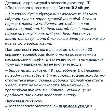
Детальніше про ситуацію розповів директор КП
«Полтаваелектроавтотранс»
Євгеній Зайцев
:
— На тролейбусі вибухнув пневмоелемент. Ми його
відремонтували, зараз тролейбус на лінії. З таким
перевантаженням ми будемо мати збільшення
технічних проблем. Чи були сьогодні інші поломки —
наразі не можу сказати. Через день-два можуть
зламатися двері, шини й таке інше. Було у нас таке, що
навіть скло видавлювали.
Полтавці помітили, що в депо стоять близько 20
справних тролейбусів. Вони б могли розвантажити
пасажирський трафік, але їх не випустили на маршрути
тому що у підприємства не вистачає водіїв.
— Зараз ми випускаємо 48 тролейбусів. Є обмеження
по водіях тролейбусів. Є у нас мобілізаційні заходи, які
стосуються війни. Скільки робочих тролейбусів стоїть
у депо, я так не можу сказати. Ми можемо і 56
тролейбусів випустити, і більше. Технічно це не
проблема, але немає особового складу.
Наприкінці 2021 року
«Полтаваелектроавтотранс»
підписав угоду
з