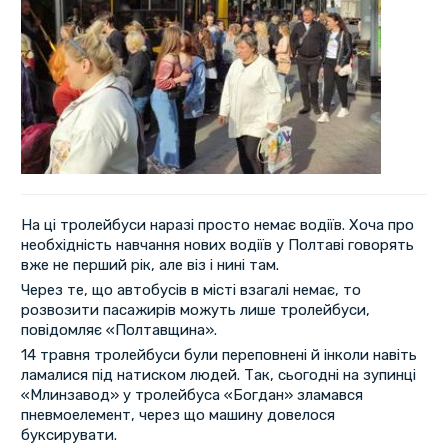
На ці тролейбуси наразі просто немає водіїв. Хоча про
необхідність навчання нових водіїв у Полтаві говорять
вже не перший рік, але віз і нині там.
Через те, що автобусів в місті взагалі немає, то
розвозити пасажирів можуть лише тролейбуси,
повідомляє «Полтавщина».
14 травня тролейбуси були переповнені й інколи навіть
ламалися під натиском людей. Так, сьогодні на зупинці
«Млинзавод» у тролейбуса «Богдан» зламався
пневмоелемент, через що машину довелося
буксирувати.