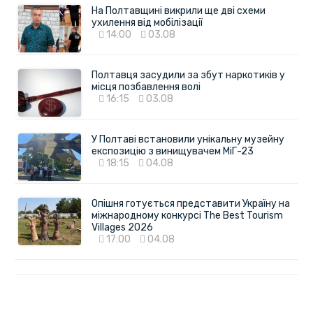
На Полтавщині викрили ще дві схеми
ухилення від мобілізації
14:00
03.08
Полтавця засудили за збут наркотиків у
місця позбавлення волі
16:15
03.08
У Полтаві встановили унікальну музейну
експозицію з винищувачем МіГ-23
18:15
04.08
Опішня готується представити Україну на
міжнародному конкурсі The Best Tourism
Villages 2026
17:00
04.08