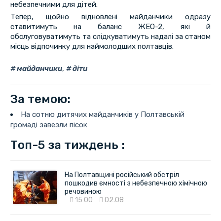
небезпечними для дітей.
Тепер, щойно відновлені майданчики одразу
ставитимуть на баланс ЖЕО-2, які й
обслуговуватимуть та слідкуватимуть надалі за станом
місць відпочинку для наймолодших полтавців.
майданчики
,
діти
За темою:
На сотню дитячих майданчиків у Полтавській
громаді завезли пісок
Топ-5 за тиждень :
На Полтавщині російський обстріл
пошкодив ємності з небезпечною хімічною
речовиною
15:00
02.08