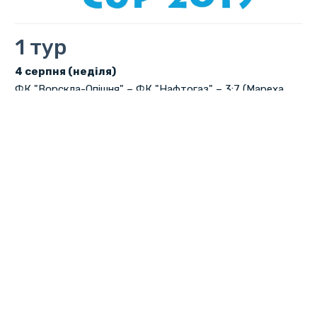
1 тур
4 серпня (неділя)
ФК "Ворскла-Опішня" – ФК "Нафтогаз" – 3:7 (Мареха,
Нестеренко-2 – Гасенко, Цвітченко, Труба-3, Коваль,
Мілько).
Попередження:
Нестеренко (ВО).
"Южрайон" – "Арсенал" – 2:5 (Дерев’янко, М. Каренгін –
Лаврик, С. Матяш-2, Кривенко, А. Матяш).
Попередження:
Суродін (А).
"Фенікс" – "Дальні Острови" – 4:7 (Рибка-2, Магдич,
Ширнов – Федорінов-3, І. Писаренко-3, Корсун).
"Ворскла-АТО" – СК "Полтава" (U-17) – 10:2 (Коцюбій,
Логвиненко, Алєксєєв-3, Бахмач, Грішин-2, Рязанов,
Бондаренко – Прощенко, Лахно).
OSG – "Аякс" – 2:14 (Московець, Штепа – Авдєєв-2,
Кононенко-2, Одинець, Супрун-2, Середа, Чайка-4,
Черишов-2).
Попередження:
Малік (OSG).