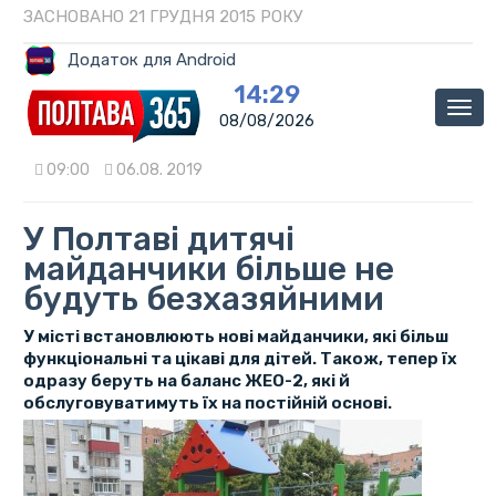
ЗАСНОВАНО 21 ГРУДНЯ 2015 РОКУ
Додаток для Android
14:29
Мен
08/08/2026
09:00
06.08. 2019
У Полтаві дитячі
майданчики більше не
будуть безхазяйними
У місті встановлюють нові майданчики, які більш
функціональні та цікаві для дітей. Також, тепер їх
одразу беруть на баланс ЖЕО-2, які й
обслуговуватимуть їх на постійній основі.