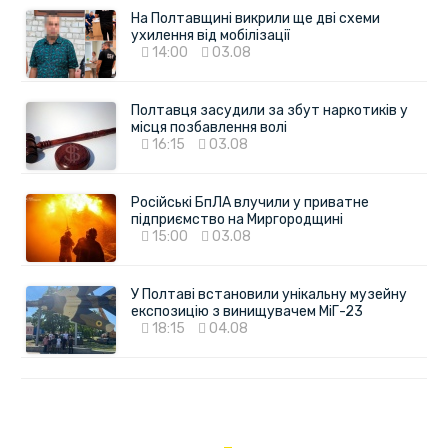
На Полтавщині викрили ще дві схеми
ухилення від мобілізації
14:00
03.08
Полтавця засудили за збут наркотиків у
місця позбавлення волі
16:15
03.08
Російські БпЛА влучили у приватне
підприємство на Миргородщині
15:00
03.08
У Полтаві встановили унікальну музейну
експозицію з винищувачем МіГ-23
18:15
04.08