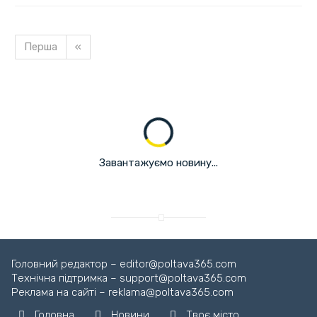
Перша
«
Завантажуємо новину...
Головний редактор – editor@poltava365.com
Технічна підтримка – support@poltava365.com
Реклама на сайті – reklama@poltava365.com
Головна
Новини
Твоє місто