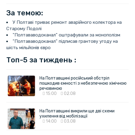
За темою:
У Полтаві триває ремонт аварійного колектора на
Старому Подолі
"Полтававодоканал" оштрафували за монополізм
"Полтававодоканал" підписав грантову угоду на
шість мільйонів євро
Топ-5 за тиждень :
На Полтавщині російський обстріл
пошкодив ємності з небезпечною хімічною
речовиною
15:00
02.08
На Полтавщині викрили ще дві схеми
ухилення від мобілізації
14:00
03.08