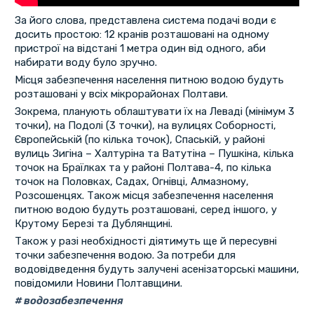
За його слова, представлена система подачі води є
досить простою: 12 кранів розташовані на одному
пристрої на відстані 1 метра один від одного, аби
набирати воду було зручно.
Місця забезпечення населення питною водою будуть
розташовані у всіх мікрорайонах Полтави.
Зокрема, планують облаштувати їх на Леваді (мінімум 3
точки), на Подолі (3 точки), на вулицях Соборності,
Європейській (по кілька точок), Спаській, у районі
вулиць Зигіна – Халтуріна та Ватутіна – Пушкіна, кілька
точок на Браїлках та у районі Полтава-4, по кілька
точок на Половках, Садах, Огнівці, Алмазному,
Розсошенцях. Також місця забезпечення населення
питною водою будуть розташовані, серед іншого, у
Крутому Березі та Дублянщині.
Також у разі необхідності діятимуть ще й пересувні
точки забезпечення водою. За потреби для
водовідведення будуть залучені асенізаторські машини,
повідомили Новини Полтавщини.
водозабезпечення