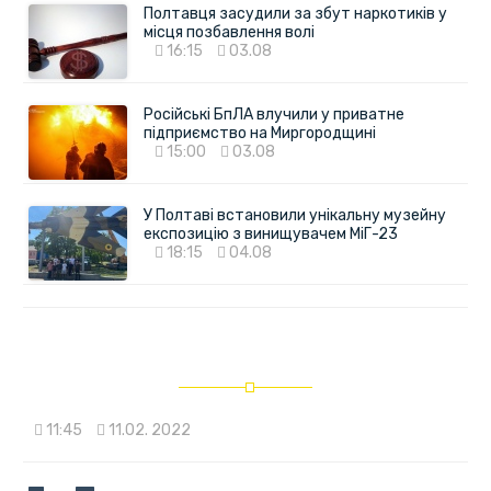
Полтавця засудили за збут наркотиків у
місця позбавлення волі
16:15
03.08
Російські БпЛА влучили у приватне
підприємство на Миргородщині
15:00
03.08
У Полтаві встановили унікальну музейну
експозицію з винищувачем МіГ-23
18:15
04.08
11:45
11.02. 2022