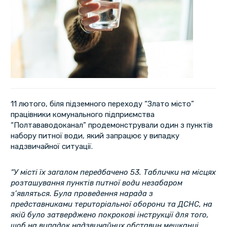
11 лютого, біля підземного переходу “Злато місто”
працівники комунального підприємства
“Полтававодоканал” продемонстрували один з пунктів
набору питної води, який запрацює у випадку
надзвичайної ситуації.
“У місті їх загалом передбачено 53. Таблички на місцях
розташування пунктів питної води незабаром
з’являться. Була проведення нарада з
представниками територіальної оборони та ДСНС, на
якій було затверджено покрокові інструкції для того,
щоб на випадок надзвичайних обставин мешканці