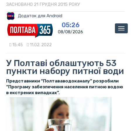
ЗАСНОВАНО 21 ГРУДНЯ 2015 РОКУ
Додаток для Android
05:26
Мен
08/08/2026
15:45
11.02. 2022
У Полтаві облаштують 53
пункти набору питної води
Представники “Полтававодоканалу” розробили
“Програму забезпечення населення питною водою
в екстрених випадках”.