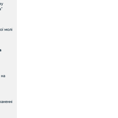
ву
а"
ої молі
а
 на
аненні