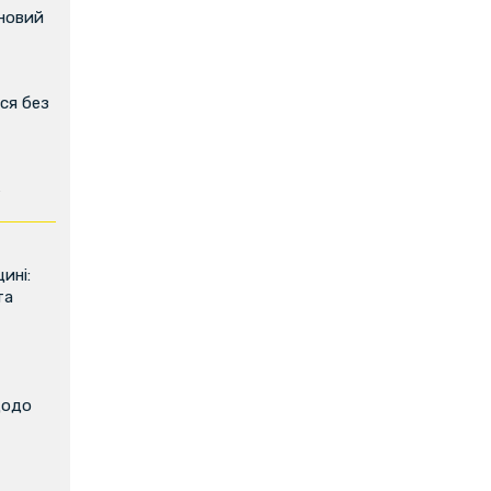
 новий
ся без
ь
ині:
та
щодо