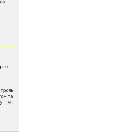
ила
ертв
нтроль
том та
у