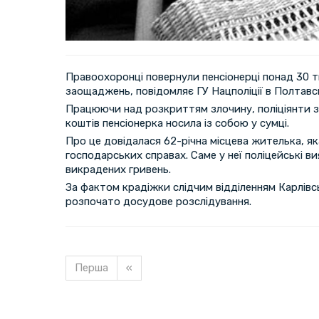
Правоохоронці повернули пенсіонерці понад 30 
заощаджень, повідомляє ГУ Нацполіції в Полтавсь
Працюючи над розкриттям злочину, поліціянти з
коштів пенсіонерка носила із собою у сумці.
Про це довідалася 62-річна місцева жителька, як
господарських справах. Саме у неї поліцейські в
викрадених гривень.
За фактом крадіжки слідчим відділенням Карлівськ
розпочато досудове розслідування.
Перша
«