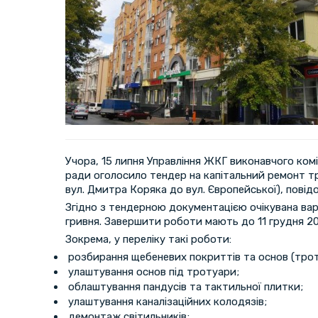
Учора, 15 липня Управління ЖКГ виконавчого ком
ради оголосило тендер на капітальний ремонт тро
вул. Дмитра Коряка до вул. Європейської), пові
Згідно з тендерною документацією очікувана ва
гривня. Завершити роботи мають до 11 грудня 20
Зокрема, у переліку такі роботи:
розбирання щебеневих покриттiв та основ (троту
улаштування основ пiд тротуари;
облаштування пандусів та тактильної плитки;
улаштування каналізаційних колодязiв;
демонтаж світильників;