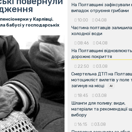
ські повернули
На Полтавщині зафіксували
адження
випадок отруєння грибами
пенсіонерки у Карлівці.
10:00
04.08
а бабусі у господарськіх
Частина полтавців залишила
холодної води
08:46
04.08
На Полтавщині відновлюют
дорожнє покриття
22:50
03.08
Смертельна ДТП на Полтавщ
мотоцикліст вилетів у поле 
загинув на місці
18:45
03.08
Шланги для поливу: види,
матеріали та рекомендації 
вибору
16:15
03.08
Полтавця засудили за збут