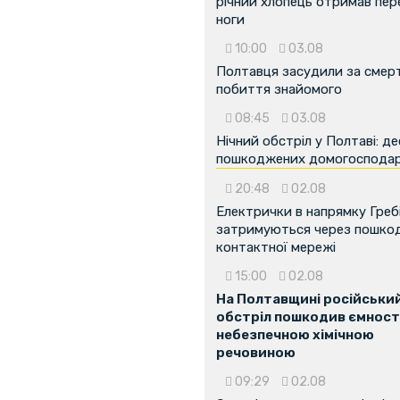
річний хлопець отримав пе
ноги
10:00
03.08
Полтавця засудили за смер
...
побиття знайомого
08:45
03.08
Нічний обстріл у Полтаві: д
пошкоджених домогоспода
20:48
02.08
Електрички в напрямку Греб
затримуються через пошко
контактної мережі
15:00
02.08
На Полтавщині російськи
обстріл пошкодив ємності
небезпечною хімічною
речовиною
09:29
02.08