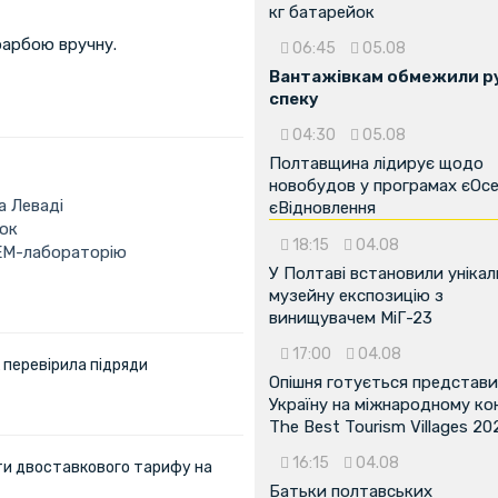
кг батарейок
фарбою вручну.
06:45
05.08
Вантажівкам обмежили ру
спеку
04:30
05.08
Полтавщина лідирує щодо
новобудов у програмах єОсе
а Леваді
єВідновлення
нок
18:15
04.08
TEM-лабораторію
У Полтаві встановили унікал
музейну експозицію з
винищувачем МіГ-23
17:00
04.08
 перевірила підряди
Опішня готується представ
Україну на міжнародному ко
The Best Tourism Villages 20
16:15
04.08
ти двоставкового тарифу на
Батьки полтавських