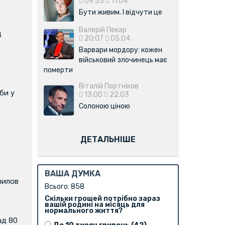
09:53
11.04
Бути живим. І відчути це
Валерій Пекар
д
20:07
05.04
Варвари мордору: кожен
військовий злочинець має
померти
Віталій Портніков
би у
13:00
22.03
Солоною ціною
ДЕТАЛЬНІШЕ
ВАША ДУМКА
вилов
Всього: 858
Скільки грошей потрібно зараз
вашій родині на місяць для
нормального життя?
ад 80