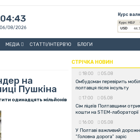
Курс вал
04:43
06/08/2026
МЕДІА
СТАТТІ/ІНТЕРВ'Ю
БЛОГИ
СТРІЧКА НОВИН
18:00
05.08
ндер на
Омбудсман перевірить мобіл
лиці Пушкіна
полтавця після інсульту
17:00
05.08
тити одинадцять мільйонів
Сім ліцеїв Полтавщини отр
кошти на STEM-лабораторії
16:00
05.08
У Полтаві важливий дорожні
"Головна дорога" заріс