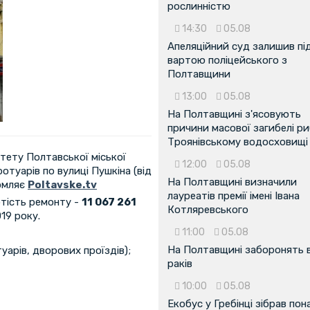
рослинністю
14:30
05.08
Апеляційний суд залишив пі
вартою поліцейського з
Полтавщини
13:00
05.08
На Полтавщині з'ясовують
причини масової загибелі ри
Троянівському водосховищі
ітету Полтавської міської
12:00
05.08
туарів по вулиці Пушкіна (від
На Полтавщині визначили
домляє
Poltavske.tv
лауреатів премії імені Івана
ртість ремонту -
11 067 261
Котляревського
19 року.
11:00
05.08
На Полтавщині заборонять 
арів, дворових проїздів);
раків
10:00
05.08
Екобус у Гребінці зібрав пон