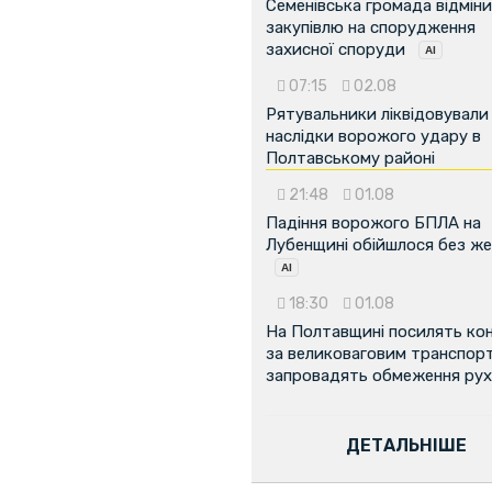
Семенівська громада відмін
закупівлю на спорудження
захисної споруди
07:15
02.08
Рятувальники ліквідовували
наслідки ворожого удару в
Полтавському районі
21:48
01.08
Падіння ворожого БПЛА на
Лубенщині обійшлося без ж
18:30
01.08
На Полтавщині посилять ко
за великоваговим транспор
запровадять обмеження рух
ДЕТАЛЬНІШЕ