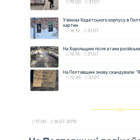
19:00
31.07
У вікнах Кадетського корпусу в Полт
картин
16:15
31.07
На Хорольщині після атаки російськи
15:15
31.07
На Полтавщині знову скандували: "
12:45
31.07
17:00
16.07. 2019