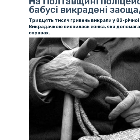
На Полтавщині поліцей
бабусі викрадені заощ
Тридцять тисяч гривень викрали у 82-річноі 
Викрадачкою виявилась жінка, яка допомагал
справах.