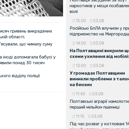
наркотиків у місця позбавле
волі
15:00
03.08
Російські БпЛА влучили у п
тисяч гривень викрадених
підприємство на Миргородщ
кій області.
14:00
03.08
’ясували, що чималу суму
На Полтавщині викрили ще
схеми ухилення від мобілі
а іноді допомагала бабусі у
иявили понад 30 тисяч
13:00
03.08
У громадах Полтавщини
ого відділу поліції
виникли проблеми з тало
на бензин
11:45
03.08
Полтавські аграрії намолот
перший мільйон пшениці
11:15
03.08
Під час розваг у котловані 1