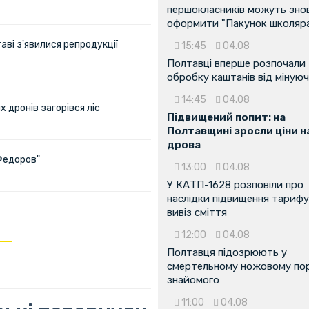
першокласників можуть зно
оформити "Пакунок школяр
аві з'явилися репродукції
15:45
04.08
Полтавці вперше розпочали
обробку каштанів від мінуюч
14:45
04.08
х дронів загорівся ліс
Підвищений попит: на
Полтавщині зросли ціни н
дрова
Федоров"
13:00
04.08
У КАТП-1628 розповіли про
наслідки підвищення тарифу
вивіз сміття
12:00
04.08
Полтавця підозрюють у
смертельному ножовому пор
знайомого
11:00
04.08