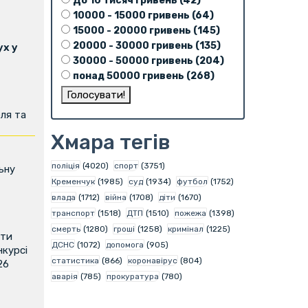
До 10 тисяч гривень (42)
10000 - 15000 гривень (64)
15000 - 20000 гривень (145)
20000 - 30000 гривень (135)
х у
30000 - 50000 гривень (204)
понад 50000 гривень (268)
ля та
Хмара тегів
поліція
(4020)
спорт
(3751)
ьну
Кременчук
(1985)
суд
(1934)
футбол
(1752)
влада
(1712)
війна
(1708)
діти
(1670)
транспорт
(1518)
ДТП
(1510)
пожежа
(1398)
смерть
(1280)
гроші
(1258)
кримінал
(1225)
ити
ДСНС
(1072)
допомога
(905)
нкурсі
статистика
(866)
коронавірус
(804)
26
аварія
(785)
прокуратура
(780)