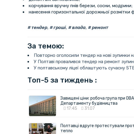
корчування вручну пнiв берези, сосни, модрини;
нанесення горизонтальної дорожньої розмітки 
тендер
,
гроші
,
влада
,
ремонт
За темою:
Повторно оголосили тендер на нові зупинки н
У Полтаві провалився тендер на ремонт зупи
У полтавському ліцеї облаштують сучасну S
Топ-5 за тиждень :
Завищені ціни: робоча група при ОВА
Департаменту будівництва
17:45
31.07
Полтавці вдруге протестували про
тепло