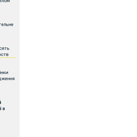
релом
тельне
есять
рств
інки
дження
й
 з