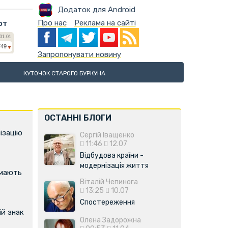
Додаток для Android
Про нас
Реклама на сайті
ют
Запропонувати новину
КУТОЧОК СТАРОГО БУРКУНА
ОСТАННІ БЛОГИ
ізацію
Сергій Іващенко
11:46
12.07
Відбудова країни -
модернізація життя
имають
Віталій Чепинога
13:25
10.07
Спостереження
й знак
Олена Задорожна