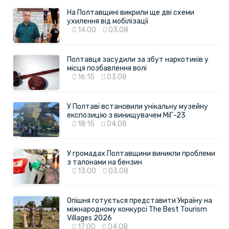
На Полтавщині викрили ще дві схеми
ухилення від мобілізації
14:00
03.08
Полтавця засудили за збут наркотиків у
місця позбавлення волі
16:15
03.08
У Полтаві встановили унікальну музейну
експозицію з винищувачем МіГ-23
18:15
04.08
У громадах Полтавщини виникли проблеми
з талонами на бензин
13:00
03.08
Опішня готується представити Україну на
міжнародному конкурсі The Best Tourism
Villages 2026
17:00
04.08