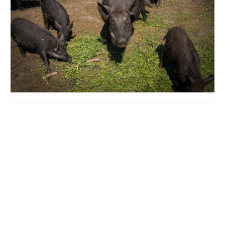
Про це повідомили у Полтавському обласному
управлінні лісового та мисливського господарства.
Зокрема, в Іскрівському лісництві ДП "Полтавське
лісове господарство" мешкає 25 особин, розповів
лісничий
Максим Шкарбань
.
"Наразі тут мешкає 25 свиней. Годуємо їх щодня.
Влітку даємо траву, кукурудзу, згодом додаємо
коренеплоди. Також обов’язково ставимо солонці,
додаємо вітаміни та постійно наповнюємо поїлки.
Щодо купалень, то кабани самі обирають собі місце,