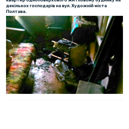
квартир одноповерхового житловому будинку на
декількох господарів на вул. Художній міста
Полтава.
По прибутті за місцем виклику рятувальникам
повідомили, що у задимлені квартирі знаходиться її
господар.
Виявилось, що чоловік самостійно намагався покинути