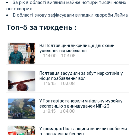
За рік в області виявили майже чотири тисячі нових
онкохворих
В області знову зафіксували випадки хвороби Лайма
Топ-5 за тиждень :
На Полтавщині викрили ще дві схеми
ухилення від мобілізації
14:00
03.08
Полтавця засудили за збут наркотиків у
місця позбавлення волі
16:15
03.08
У Полтаві встановили унікальну музейну
експозицію з винищувачем МіГ-23
18:15
04.08
У громадах Полтавщини виникли проблеми
з талонами на бензин