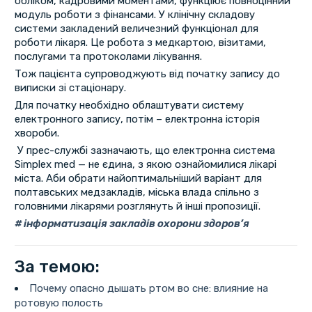
обліком, кадровими моментами, функціює повноцінний
модуль роботи з фінансами. У клінічну складову
системи закладений величезний функціонал для
роботи лікаря. Це робота з медкартою, візитами,
послугами та протоколами лікування.
Тож пацієнта супроводжують від початку запису до
виписки зі стаціонару.
Для початку необхідно облаштувати систему
електронного запису, потім – електронна історія
хвороби.
У прес-службі зазначають, що електронна система
Simplex med — не єдина, з якою ознайомилися лікарі
міста. Аби обрати найоптимальніший варіант для
полтавських медзакладів, міська влада спільно з
головними лікарями розглянуть й інші пропозиції.
інформатизація закладів охорони здоров’я
За темою:
Почему опасно дышать ртом во сне: влияние на
ротовую полость