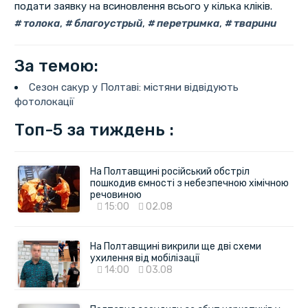
подати заявку на всиновлення всього у кілька кліків.
толока
,
благоустрый
,
перетримка
,
тварини
За темою:
Сезон сакур у Полтаві: містяни відвідують
фотолокації
Топ-5 за тиждень :
На Полтавщині російський обстріл
пошкодив ємності з небезпечною хімічною
речовиною
15:00
02.08
На Полтавщині викрили ще дві схеми
ухилення від мобілізації
14:00
03.08