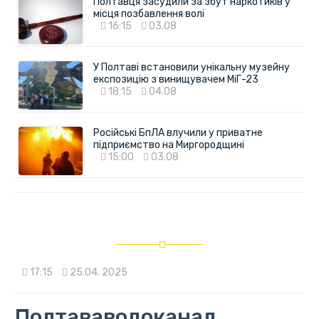
Полтавця засудили за збут наркотиків у
місця позбавлення волі
16:15
03.08
У Полтаві встановили унікальну музейну
експозицію з винищувачем МіГ-23
18:15
04.08
Російські БпЛА влучили у приватне
підприємство на Миргородщині
15:00
03.08
17:15
25.04. 2025
Полтававодоканал