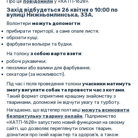
Про це
повідомили
у «КАТП-1628».
Захід відбудеться 26 квітня о 10:00 по
вулиці Нижньомлинська, 33А.
Волонтери
можуть допомогти
:
прибирати території, а саме опале листя;
обрізати кущі;
фарбувати вольєри та будки.
На толоку
з собою варто взяти
:
робочі рукавички;
пензлики або валики для фарбування;
секатори (за можливості).
Під час і після проведення толоки
учасники матимуть
змогу вигуляти собак та провести час з котами
.
Такий формат сприятиме кращому знайомству з
тваринами, допоможе їм відчути увагу та турботу.
Нагадаємо, що відтепер полтавці
можуть всиновити
безпритульну тварину онлайн
. Підприємство
«КАТП-1628» запустило новий функціонал на своєму
сайті, що дозволяє переглянути список тварин,
дізнатися про їхній характер та здоров’я, а також