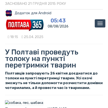
ЗАСНОВАНО 21 ГРУДНЯ 2015 РОКУ
Додаток для Android
05:43
Мен
08/08/2026
18:15
25.04. 2025
У Полтаві проведуть
толоку на пункті
перетримки тварин
Полтавців запрошують 26 квітня доєднатися до
толоки на пункті перетримці тварин. Усі охочі
зможуть не тільки допомогти розчистити домівки
чотирилапих, а й провести час із тваринами.