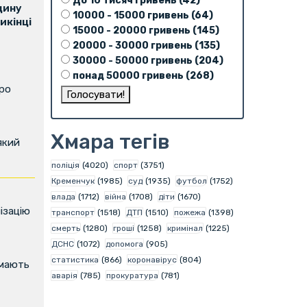
До 10 тисяч гривень (42)
щину
10000 - 15000 гривень (64)
икінці
15000 - 20000 гривень (145)
20000 - 30000 гривень (135)
30000 - 50000 гривень (204)
понад 50000 гривень (268)
про
Хмара тегів
який
поліція
(4020)
спорт
(3751)
Кременчук
(1985)
суд
(1935)
футбол
(1752)
влада
(1712)
війна
(1708)
діти
(1670)
ізацію
транспорт
(1518)
ДТП
(1510)
пожежа
(1398)
смерть
(1280)
гроші
(1258)
кримінал
(1225)
ДСНС
(1072)
допомога
(905)
статистика
(866)
коронавірус
(804)
имають
аварія
(785)
прокуратура
(781)