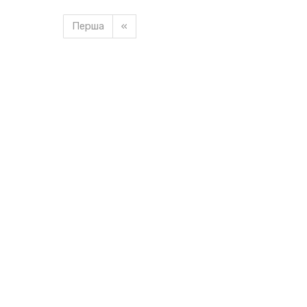
Перша
«
Завантажуємо новину