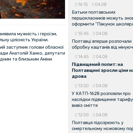
16:15
04.08
Батьки полтавських
першокласників можуть зно
оформити "Пакунок школяр
виявила мужність і героїзм,
15:45
04.08
ну цілісність України.
Полтавці вперше розпочали
ий заступник голови обласної
обробку каштанів від мінуюч
ради Анатолій Ханко, депутати
14:45
04.08
ідним та близьким Аміни
Підвищений попит: на
Полтавщині зросли ціни н
дрова
13:00
04.08
У КАТП-1628 розповіли про
наслідки підвищення тарифу
вивіз сміття
12:00
04.08
Полтавця підозрюють у
смертельному ножовому пор