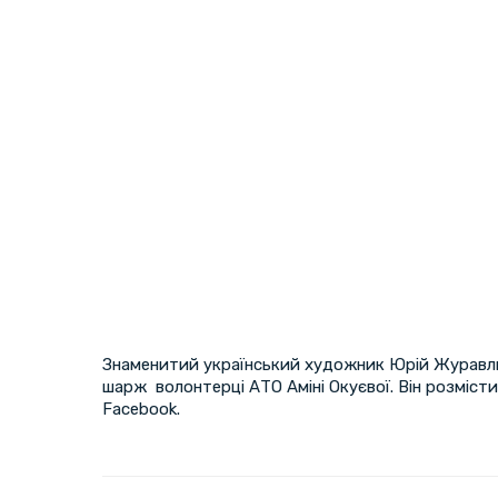
Знаменитий український художник Юрій Журавл
шарж волонтерцi АТО Амінi Окуєвої. Він розмістив
Facebook.