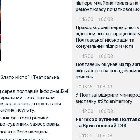
півтора мільйона гривень на
ремонт класу початкової ш
16:00
06.08
Правоохоронці перевіряють
підстави виплат працівника
Полтавської міськради та
комунальних підприємств
15:00
06.08
Полтавець ошукав матір заг
військового на понад мільйо
гривень
"Злато місто" і Театральна
13:15
06.08
серед полтавців інформаційні
У Полтаві відкрили міжнаро
еріальний тиск, навчали
виставку #StolenMemory
им надавалась консультація
нення інсульту.
12:00
06.08
вних факторів ризику
Ferrexpo зупинив Полтав
ево-судинних захворювань.
та Єристівський ГЗК
долати його наслідки.
11:00
06.08
вітова громадськість