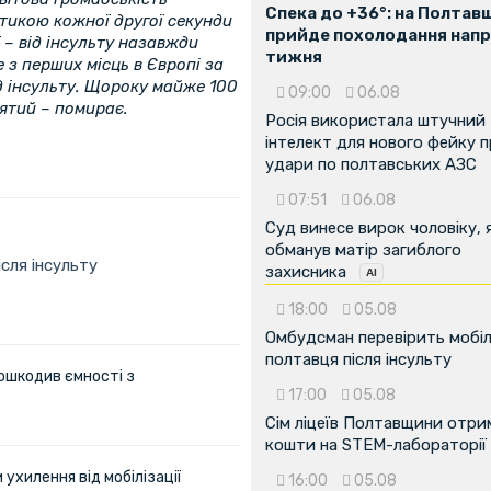
Спека до +36°: на Полтав
стикою кожної другої секунди
прийде похолодання напр
ї – від інсульту назавжди
тижня
 з перших місць в Європі за
д інсульту. Щороку майже 100
09:00
06.08
’ятий – помирає.
Росія використала штучний
інтелект для нового фейку 
удари по полтавських АЗС
07:51
06.08
Суд винесе вирок чоловіку, 
обманув матір загиблого
сля інсульту
захисника
18:00
05.08
Омбудсман перевірить мобіл
полтавця після інсульту
ошкодив ємності з
17:00
05.08
Сім ліцеїв Полтавщини отр
кошти на STEM-лабораторії
ухилення від мобілізації
16:00
05.08