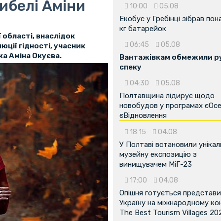
гибелі Аміни
10:00
05.08
Екобус у Гребінці зібрав пон
кг батарейок
 області, внаслідок
06:45
05.08
юції гідності, учасник
ка Аміна Окуєва.
Вантажівкам обмежили ру
спеку
04:30
05.08
Полтавщина лідирує щодо
новобудов у програмах єОсе
єВідновлення
18:15
04.08
У Полтаві встановили унікал
музейну експозицію з
винищувачем МіГ-23
17:00
04.08
Опішня готується представ
Україну на міжнародному ко
The Best Tourism Villages 20