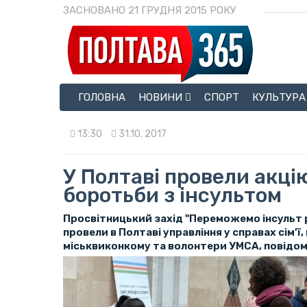
ЗАСНОВАНО 21 ГРУДНЯ 2015 РОКУ
ГОЛОВНА
НОВИНИ
СПОРТ
КУЛЬТУРА
13:30
31.10. 2017
У Полтаві провели акці
боротьби з інсультом
Просвітницький захід "Переможемо інсульт 
провели в Полтаві управління у справах сім’ї
міськвиконкому та волонтери УМСА, повідоми