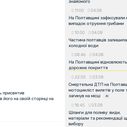
знайомого
11:00
04.08
На Полтавщині зафіксували
випадок отруєння грибами
10:00
04.08
Частина полтавців залишила
холодної води
08:46
04.08
На Полтавщині відновлюют
дорожнє покриття
22:50
03.08
Смертельна ДТП на Полтавщ
мотоцикліст вилетів у поле 
ь присвятив
загинув на місці
 його на своїй сторінці на
18:45
03.08
Шланги для поливу: види,
матеріали та рекомендації 
вибору