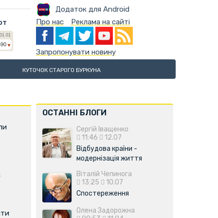
Додаток для Android
Про нас
Реклама на сайті
ют
Запропонувати новину
КУТОЧОК СТАРОГО БУРКУНА
ОСТАННІ БЛОГИ
ли
Сергій Іващенко
11:46
12.07
Відбудова країни -
модернізація життя
Віталій Чепинога
є
13:25
10.07
Спостереження
Олена Задорожна
ити