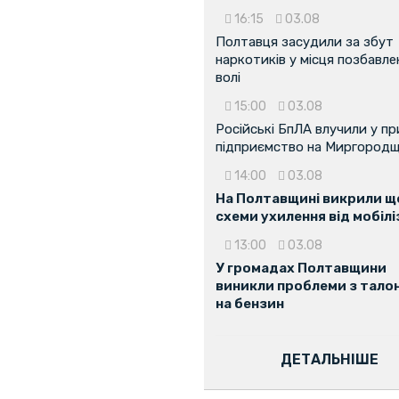
16:15
03.08
Полтавця засудили за збут
наркотиків у місця позбавле
волі
15:00
03.08
Російські БпЛА влучили у п
підприємство на Миргородщ
14:00
03.08
...
На Полтавщині викрили ще
схеми ухилення від мобілі
13:00
03.08
У громадах Полтавщини
виникли проблеми з тало
на бензин
ДЕТАЛЬНІШЕ