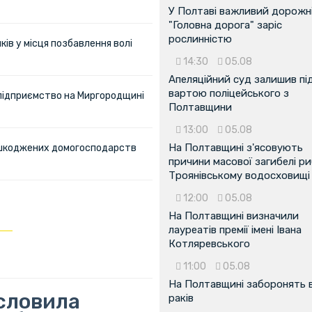
У Полтаві важливий дорожні
"Головна дорога" заріс
рослинністю
ів у місця позбавлення волі
14:30
05.08
Апеляційний суд залишив пі
вартою поліцейського з
 підприємство на Миргородщині
Полтавщини
13:00
05.08
На Полтавщині з'ясовують
пошкоджених домогосподарств
причини масової загибелі ри
Троянівському водосховищі
12:00
05.08
На Полтавщині визначили
лауреатів премії імені Івана
Котляревського
11:00
05.08
На Полтавщині заборонять 
словила
раків