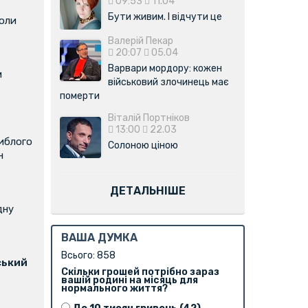
09:53
11.04
Бути живим. І відчути це
коли
Валерій Пекар
20:07
05.04
Варвари мордору: кожен
м
військовий злочинець має
померти
Віталій Портніков
13:00
22.03
иблого
Солоною ціною
н
ДЕТАЛЬНІШЕ
дну
ВАША ДУМКА
Всього: 858
ський
Скільки грошей потрібно зараз
вашій родині на місяць для
нормального життя?