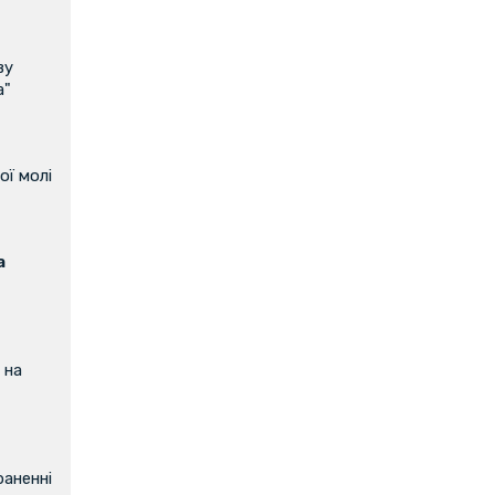
ву
а"
ої молі
а
 на
аненні