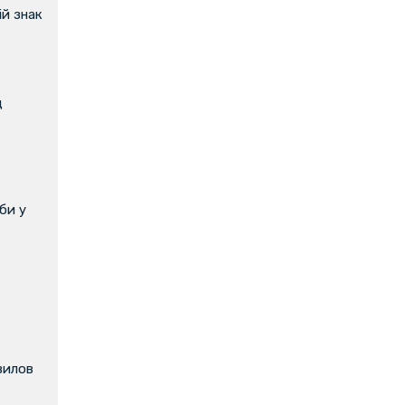
й знак
д
би у
вилов