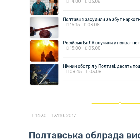
14:00
03.08
Полтавця засудили за збут наркотик
16:15
03.08
Російські БпЛА влучили у приватне
15:00
03.08
Нічний обстріл у Полтаві: десять 
08:45
03.08
14:30
31.10. 2017
Полтавська облрада ви