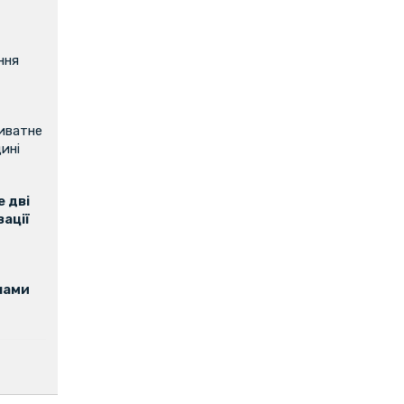
ння
риватне
ині
 дві
зації
нами