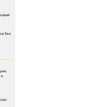
 новий
ся без
ь
ині:
та
щодо