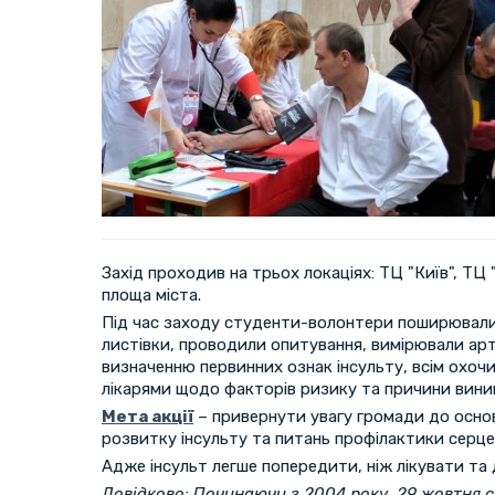
Захід проходив на трьох локаціях: ТЦ "Київ", ТЦ 
площа міста.
Під час заходу студенти-волонтери поширювали 
листівки, проводили опитування, вимірювали арт
визначенню первинних ознак інсульту, всім охоч
лікарями щодо факторів ризику та причини виник
Мета акції
– привернути увагу громади до осно
розвитку інсульту та питань профілактики серц
Адже інсульт легше попередити, ніж лікувати та 
Довідково: Починаючи з 2004 року, 29 жовтня с