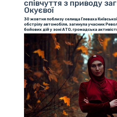
співчуття з приводу за
Окуєвої
30 жовтня поблизу селища Глеваха Київської
обстрілу автомобіля, загинула учасник Револ
бойових дій у зоні АТО, громадська активіст