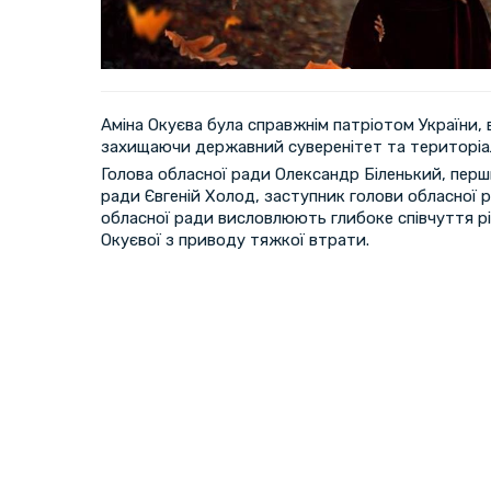
Аміна Окуєва була справжнім патріотом України, 
захищаючи державний суверенітет та територіаль
Голова обласної ради Олександр Біленький, перш
ради Євгеній Холод, заступник голови обласної 
обласної ради висловлюють глибоке співчуття р
Окуєвої з приводу тяжкої втрати.