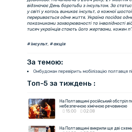
відзначає День боротьби з інсультом. За стати
у світі у когось виникає інсульт, а кожної шосто
переривається одне життя. Україна посідає одне
показниками захворюваності та інвалідності ві
тисяч українців стають його жертвами, кожен п
інсульт
,
акція
За темою:
Омбудсман перевірить мобілізацію полтавця пі
Топ-5 за тиждень :
На Полтавщині російський обстріл п
небезпечною хімічною речовиною
15:00
02.08
На Полтавщині викрили ще дві схеми 