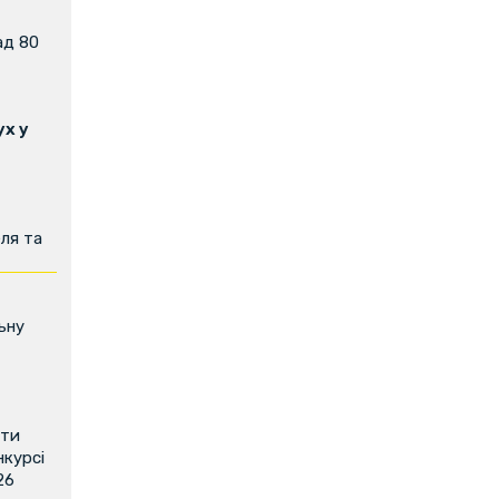
ад 80
х у
ля та
ьну
ити
нкурсі
26