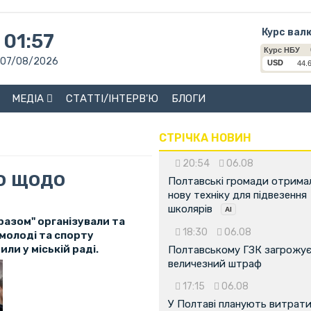
Курс вал
01:57
07/08/2026
МЕДІА
СТАТТІ/ІНТЕРВ'Ю
БЛОГИ
СТРІЧКА НОВИН
20:54
06.08
ю щодо
Полтавські громади отрима
нову техніку для підвезення
школярів
разом" організували та
18:30
06.08
, молоді та спорту
ли у міській раді.
Полтавському ГЗК загрожу
величезний штраф
17:15
06.08
У Полтаві планують витрат