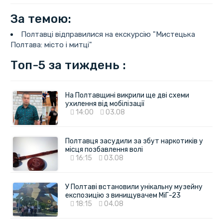
За темою:
Полтавці відправилися на екскурсію "Мистецька
Полтава: місто і митці"
Топ-5 за тиждень :
На Полтавщині викрили ще дві схеми
ухилення від мобілізації
14:00
03.08
Полтавця засудили за збут наркотиків у
місця позбавлення волі
16:15
03.08
У Полтаві встановили унікальну музейну
експозицію з винищувачем МіГ-23
18:15
04.08