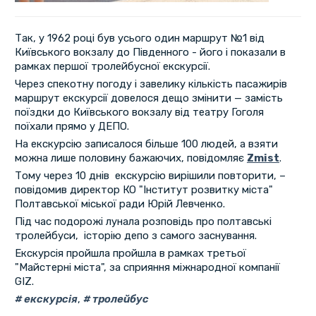
Так, у 1962 році був усього один маршрут №1 від
Київського вокзалу до Південного - його і показали в
рамках першої тролейбусної екскурсії.
Через спекотну погоду і завелику кількість пасажирів
маршрут екскурсії довелося дещо змінити — замість
поїздки до Київського вокзалу від театру Гоголя
поїхали прямо у ДЕПО.
На екскурсію записалося більше 100 людей, а взяти
можна лише половину бажаючих, повідомляє
Zmist
.
Тому через 10 днів екскурсію вирішили повторити, –
повідомив директор КО "Інститут розвитку міста"
Полтавської міської ради Юрій Левченко.
Під час подорожі лунала розповідь про полтавські
тролейбуси, історію депо з самого заснування.
Екскурсія пройшла пройшла в рамках третьої
"Майстерні міста", за сприяння міжнародної компанії
GIZ.
екскурсія
,
тролейбус