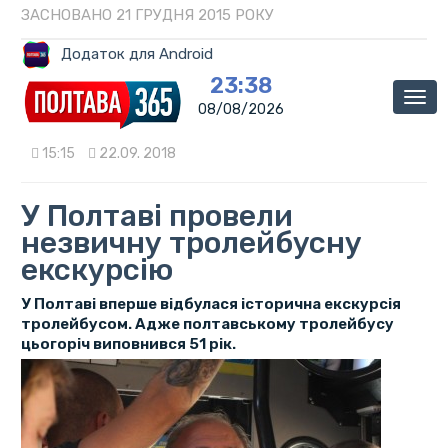
ЗАСНОВАНО 21 ГРУДНЯ 2015 РОКУ
Додаток для Android
23:38
Мен
08/08/2026
15:15
22.09. 2018
У Полтаві провели
незвичну тролейбусну
екскурсію
У Полтаві вперше відбулася історична екскурсія
тролейбусом. Адже полтавському тролейбусу
цьогоріч виповнився 51 рік.