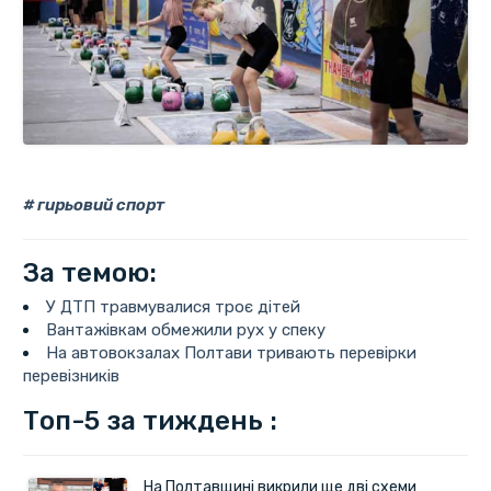
гирьовий спорт
За темою:
У ДТП травмувалися троє дітей
Вантажівкам обмежили рух у спеку
На автовокзалах Полтави тривають перевірки
перевізників
Топ-5 за тиждень :
На Полтавщині викрили ще дві схеми