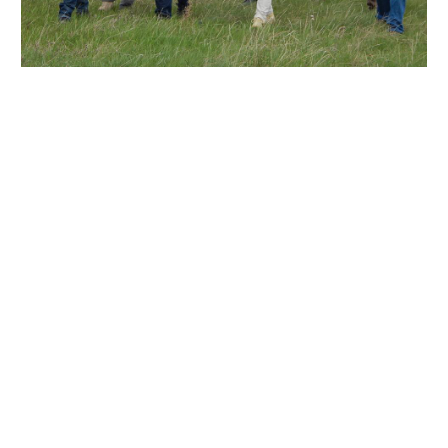
Журналісти відомих авіаційних часописів, що
співпрацюють із Європейською асоціацією студентів
аерокосмічних вузів «EUROAVIA NEWS», відвідали 831-
тю бригаду тактичної авіації Повітряного командування
«Центр» Повітряних Сил Збройних Сил України. Ця
бригада дислокується у Миргороді Полтавської
області.
Під прицілом об’єктивів фотографів з Німеччини,
Нідерландів, Великобританії, Швейцарії, Італії, Бельгії,
Мальти та Словаччини опинились літаки-винищувачі
Су-27.
Журналісти, зокрема, висловили сподівання побачити
переможця міжнародних авіаційних показів полковника
Олександра Оксанченка цьогоріч на летовищах Європи.
Нагадаємо, миргородський льотчик Олександр
Оксанченко став відомим після тріумфальних польотів