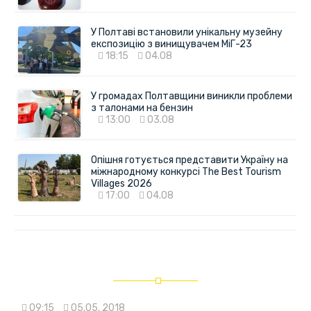
У Полтаві встановили унікальну музейну
експозицію з винищувачем МіГ-23
18:15
04.08
У громадах Полтавщини виникли проблеми
з талонами на бензин
13:00
03.08
Опішня готується представити Україну на
міжнародному конкурсі The Best Tourism
Villages 2026
17:00
04.08
09:15
05.05. 2018