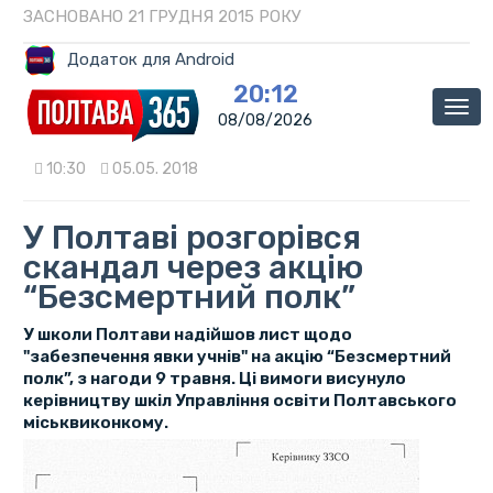
ЗАСНОВАНО 21 ГРУДНЯ 2015 РОКУ
Додаток для Android
20:12
Мен
08/08/2026
10:30
05.05. 2018
У Полтаві розгорівся
скандал через акцію
“Безсмертний полк”
У школи Полтави надійшов лист щодо
"забезпечення явки учнів" на акцію “Безсмертний
полк”, з нагоди 9 травня. Ці вимоги висунуло
керівництву шкіл Управління освіти Полтавського
міськвиконкому.