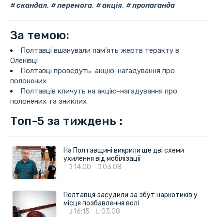
скандал
,
перемога
,
акція
,
пропаганда
За темою:
Полтавці вшанували пам’ять жертв теракту в
Оленівці
Полтавці проведуть акцію-нагадування про
полонених
Полтавців кличуть на акцію-нагадування про
полонених та зниклих
Топ-5 за тиждень :
На Полтавщині викрили ще дві схеми
ухилення від мобілізації
14:00
03.08
Полтавця засудили за збут наркотиків у
місця позбавлення волі
16:15
03.08