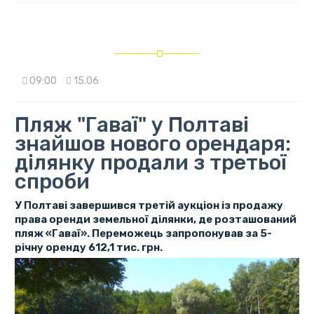
09:00
15.06
Пляж "Гаваї" у Полтаві
знайшов нового орендаря:
ділянку продали з третьої
спроби
У Полтаві завершився третій аукціон із продажу
права оренди земельної ділянки, де розташований
пляж «Гаваї». Переможець запропонував за 5-
річну оренду 612,1 тис. грн.