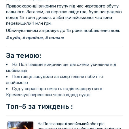
Правоохоронці викрили групу під час чергового збуту
пального. Загалом, за версією слідства, було викрадено
понад 15 тонн дизеля, а збитки військової частини
перевищили 1 млн грн.
Обвинуваченим загрожує до 15 років позбавлення волі.
суди
,
продаж
,
пальне
За темою:
На Полтавщині викрили ще дві схеми ухилення від
мобілізації
Полтавця засудили за смертельне побиття
знайомого
Суд у справі про смерть водія маршрутки в
Кременчуці перенесли через відвід судді
Топ-5 за тиждень :
На Полтавщині російський обстріл
пошкодив ємності з небезпечною хімічною