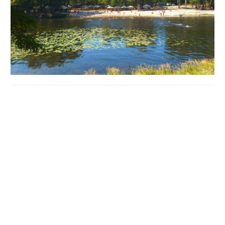
Про переможця аукціону
стало відомо
8 червня з
електронної системи Prozorro.Продажі.
До цього близько 10 років територією користувався
підприємець Олександр Нестуля, який облаштував там
зону відпочинку власним коштом. Водночас офіційного
договору оренди землі він не мав.
У 2025 році підприємець звернувся до Полтавської
міської ради щодо оформлення оренди, однак
депутати вирішили виставити ділянку на відкритий
аукціон.
Перші два аукціони завершилися без результату. У
вересні 2025 року під час торгів ставка зросла з 500