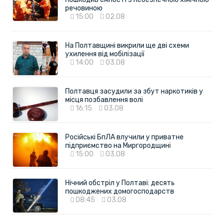
речовиною
15:00
02.08
На Полтавщині викрили ще дві схеми
ухилення від мобілізації
14:00
03.08
Полтавця засудили за збут наркотиків у
місця позбавлення волі
16:15
03.08
Російські БпЛА влучили у приватне
підприємство на Миргородщині
15:00
03.08
Нічний обстріл у Полтаві: десять
пошкоджених домогосподарств
08:45
03.08