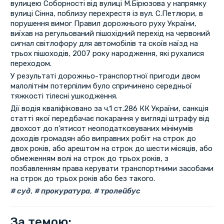
вулицею Соборності від вулиці М.Бірюзова у напрямку
вулиці Сінна, поблизу перехрестя із вул. С.Петлюри, в
порушення вимог Правил дорожнього руху України,
виїхав на регульований пішохідний перехід на червоний
сигнал світлофору для автомобілів та скоїв наїзд на
трьох пішоходів, 2007 року народження, які рухалися
переходом.
У результаті дорожньо-транспортної пригоди двом
малолітнім потерпілим було спричинено середньої
тяжкості тілесні ушкодження.
Дії водія кваліфіковано за ч.1 ст.286 КК України, санкція
статті якої передбачає покарання у вигляді штрафу від
двохсот до п’ятисот неоподатковуваних мінімумів
доходів громадян або виправних робіт на строк до
двох років, або арештом на строк до шести місяців, або
обмеженням волі на строк до трьох років, з
позбавленням права керувати транспортними засобами
на строк до трьох років або без такого.
суд
,
прокуратура
,
тролейбус
За темою: