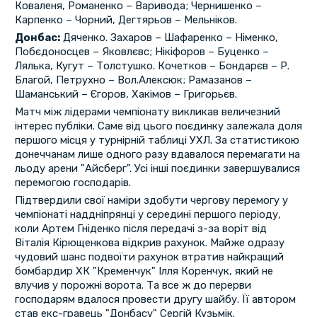
Коваленя, Романенко – Варивода; Чернишенко –
Карпенко – Чорний, Дегтярьов – Мельніков.
Донбас:
Дяченко. Захаров – Шафаренко – Німенко,
Побєдоносцев – Яковлєвс; Нікіфоров – Буценко –
Лялька, Кугут – Толстушко. Кочетков – Бондарєв – Р.
Благой, Петрухно – Вол.Алексюк; Рамазанов –
Шаманський – Єгоров, Хакімов – Григорьєв.
Матч між лідерами чемпіонату викликав величезний
інтерес публіки. Саме від цього поєдинку залежала доля
першого місця у турнірній таблиці УХЛ. За статистикою
донеччанам лише одного разу вдавалося перемагати на
льоду арени "Айсберг". Усі інші поєдинки завершувалися
перемогою господарів.
Підтвердили свої наміри здобути чергову перемогу у
чемпіонаті наддніпрянці у середині першого періоду,
коли Артем Гніденко після передачі з-за воріт від
Віталія Кірющенкова відкрив рахунок. Майже одразу
чудовий шанс подвоїти рахунок втратив найкращий
бомбардир ХК "Кременчук" Ілля Коренчук, який не
влучив у порожні ворота. Та все ж до перерви
господарям вдалося провести другу шайбу. Її автором
став екс-гравець "Донбасу" Сергій Кузьмік.