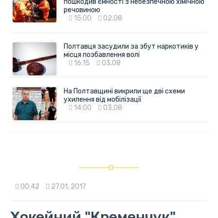
пошкодив ємності з небезпечною хімічною
речовиною
15:00
02.08
Полтавця засудили за збут наркотиків у
місця позбавлення волі
16:15
03.08
На Полтавщині викрили ще дві схеми
ухилення від мобілізації
14:00
03.08
00:42
27.01. 2017
Хокейний "Кременчук"