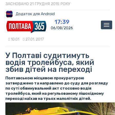
ЗАСНОВАНО 21 ГРУДНЯ 2015 РОКУ
Додаток для Android
17:39
Мен
06/08/2026
10:01
27.01. 2017
У Полтаві судитимуть
водія тролейбуса, який
збив дітей на переході
Полтавською місцевою прокуратурою
затверджено та направлено до суду для розгляду
по суті обвинувальний акт стосовно водія
тролейбуса, який на регульованому пішохідному
переході наїхав на трьох малолітніх дітей.