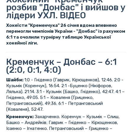
розбив "Донбас" і вийшов у
лідери УХЛ. ВІДЕО
Хокеїсти "Кременчука" 26 січня вдома впевнено
перемогли чемпіонів України - "Донбас" із рахунком
6:1 та очолили турнірну таблицю Української
хокейної ліги.
Кременчук – Донбас – 6:1
(2:0, 0:1, 4:0)
Шайби:
1:0 - Гніденко (Гаврик, Кірющенков), 12:46. 2:0 -
Кузьмік (Коренчук), 16:54. 2:1 -Буценко (Нікіфоров,
Лялька). 21:14. 3:1 - Кузьмік (Башко, Гніденко), 42:47. 4:1 –
Гніденко, 49:05. 5:1 – Коваленя (Гриценко,
Петранговський), 49:36. 6:1 - Петранговський
(Коваленя), 52:47.
Кременчук:
Захарченко. Коренчук – Кузьмік – Слиш,
Башко – Андрейків; Гаврик – Гніденко – Кірющенков,
Ісаенко – Ігнатенко. Петранговський – Гриценко –