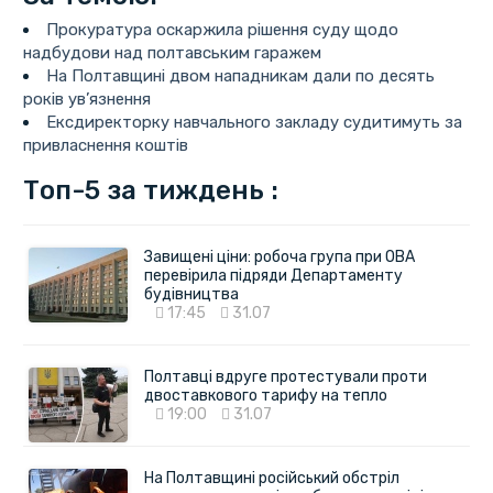
Прокуратура оскаржила рішення суду щодо
надбудови над полтавським гаражем
На Полтавщині двом нападникам дали по десять
років ув’язнення
Ексдиректорку навчального закладу судитимуть за
привласнення коштів
Топ-5 за тиждень :
Завищені ціни: робоча група при ОВА
перевірила підряди Департаменту
будівництва
17:45
31.07
Полтавці вдруге протестували проти
двоставкового тарифу на тепло
19:00
31.07
На Полтавщині російський обстріл