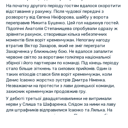
На початку другого періоду гостям вдалося скоротити
відставання у рахунку. Після чудової передачі з
розвороту від Євгена Нікіфорова, шайбу у ворота
переправив Микита Буценко. Цей гол надихнув гостей.
Підопічні Анатолія Степанищева спробували одразу ж
зрівняти рахунок, створивши кілька небезпечних
моментів біля воріт кременчужан. Непогану нагоду
втратив Віктор Захаров, який не зміг переграти
Захарченка у ближньому бою. Не вдалося запалити
червоне світло за воротами голкіпера національної
збірної і його партнерам по команді. Під кінець періоду
стало більше зіткнень та силових прийомів. Один із
таких епізодів стався біля воріт кременчужан, коли
Денис Ісаєнко жорстко зустрів Дмитра Німенка.
Незважаючи на протести з лави донецької команди,
захисник кременчужан продовжив гру.
У дебюті третьої двадцятихвилинки не витримали
нерви у Слиша та Шафаренка. Слідом за ними на лаву
для штрафників відправилися Ісаєнко та Лялька. На
цьому вилучення не закінчилися. Після помилки біля
власних воріт на дві хвилини лід залишив Мартіньш
Яковлєвс. Цією більшістю ХК "Кременчук" скористався