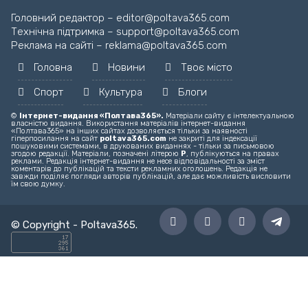
Головний редактор – editor@poltava365.com
Технічна підтримка – support@poltava365.com
Реклама на сайті – reklama@poltava365.com
Головна
Новини
Твоє місто
Спорт
Культура
Блоги
©
Інтернет-видання «Полтава365».
Матеріали сайту є інтелектуальною
власністю видання. Використання матеріалів інтернет-видання
«Полтава365» на інших сайтах дозволяється тільки за наявності
гіперпосилання на сайт
poltava365.com
не закриті для індексації
пошуковими системами, в друкованих виданнях - тільки за письмовою
згодою редакції. Матеріали, позначені літерою
Р
, публікуються на правах
реклами. Редакція інтернет-видання не несе відповідальності за зміст
коментарів до публікацій та тексти рекламних оголошень. Редакція не
завжди поділяє погляди авторів публікацій, але дає можливість висловити
їм свою думку.
© Copyright -
Poltava365
.