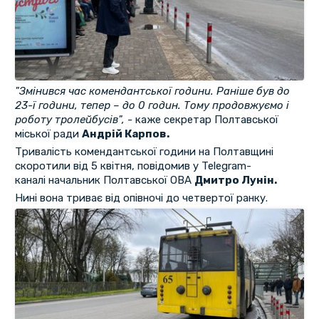
"Змінився час комендантської години. Раніше був до
23-ї години, тепер – до 0 годин. Тому продовжуємо і
роботу тролейбусів", -
каже секретар Полтавської
міської ради
Андрій Карпов.
Тривалість комендантської години на Полтавщині
скоротили від 5 квітня, повідомив у Telegram-
каналі начальник Полтавської ОВА
Дмитро Лунін.
Нині вона триває від опівночі до четвертої ранку.