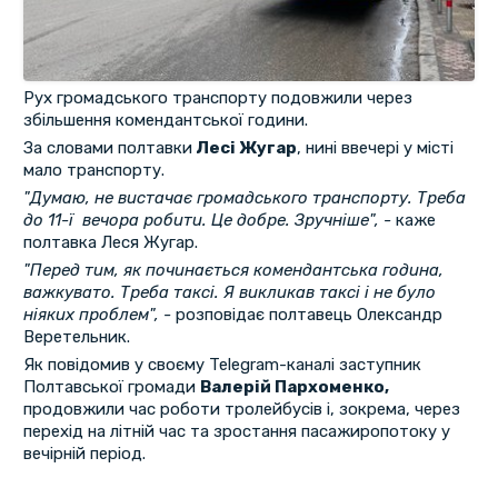
Рух громадського транспорту подовжили через
збільшення комендантської години.
За словами полтавки
Лесі Жугар
, нині ввечері у місті
мало транспорту.
"Думаю, не вистачає громадського транспорту. Треба
до 11-ї вечора робити. Це добре. Зручніше", -
каже
полтавка Леся Жугар.
"Перед тим, як починається комендантська година,
важкувато. Треба таксі. Я викликав таксі і не було
ніяких проблем", -
розповідає полтавець Олександр
Веретельник.
Як повідомив у своєму Telegram-каналі заступник
Полтавської громади
Валерій Пархоменко,
продовжили час роботи тролейбусів і, зокрема, через
перехід на літній час та зростання пасажиропотоку у
вечірній період.