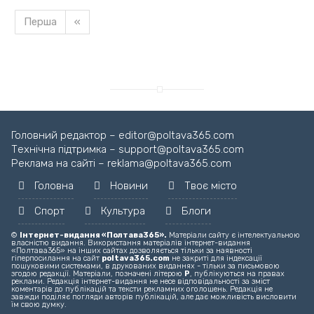
Перша
«
Головний редактор – editor@poltava365.com
Технічна підтримка – support@poltava365.com
Реклама на сайті – reklama@poltava365.com
Головна
Новини
Твоє місто
Спорт
Культура
Блоги
©
Інтернет-видання «Полтава365».
Матеріали сайту є інтелектуальною
власністю видання. Використання матеріалів інтернет-видання
«Полтава365» на інших сайтах дозволяється тільки за наявності
гіперпосилання на сайт
poltava365.com
не закриті для індексації
пошуковими системами, в друкованих виданнях - тільки за письмовою
згодою редакції. Матеріали, позначені літерою
Р
, публікуються на правах
реклами. Редакція інтернет-видання не несе відповідальності за зміст
коментарів до публікацій та тексти рекламних оголошень. Редакція не
завжди поділяє погляди авторів публікацій, але дає можливість висловити
їм свою думку.