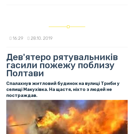
16:29
28.10. 2019
Дев'ятеро рятувальників
гасили пожежу поблизу
Полтави
Спалахнув житловий будинок на вулиці Триби у
селищі Макухівка. На щастя, ніхто з людей не
постраждав.