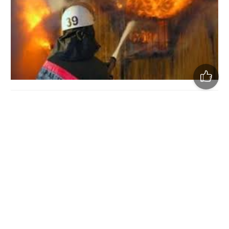
Учора,27 жовтня, о 17:03 до Служби порятунку "101"
надійшло повідомлення про пожежу, що виникла в
житловому будинку на вул. Триби в с. Макухівка
Полтавського району, повідомили у ГУ ДСНС України у
Полтавській області.
Вогнеборці, які прибули на виклик, локалізували
пожежу о 17:50, а о 18:30 – ліквідували.
Причина пожежі наразі встановлюють фахівці.