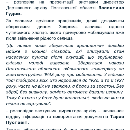
– розповіла на презентації виставки директор
Державного архіву Полтавської області
Валентина
Гудим.
За словами архівних працівників, деякі документи
збереглися дивом. Зокрема, записка одного
чутівського хлопця, якого примусово мобілізували вже
після звільнення рідного селища.
"До наших часів збереглися хронологічні довідки
майже з кожної сільради, які описували стан
населених пунктів після окупації: що зруйновано,
скільки молоді вивезено. Збереглися накази
Полтавського обласного військового комісаріату за
жовтень-грудень 1943 року про мобілізацію. У військо
тоді підбирали всіх, хто народився до 1926, а то й 1927
року, часто на вік не зважали, а брали за зростом. Без
зброї, без вишколу, замість автомата давали цеглину.
Тому й втрати у боях були колосальні, людське життя
нічого не вартувало",
- розповідає заступник директора архіву – начальник
відділу інформації та використання документів
Тарас
Пустовіт.
Також, зібрані матеріали й про пожертви місцевого