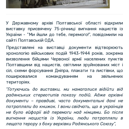
У Державному архіві Полтавської області відкрили
виставку присвячену 75-річниці вигнання нацистів із
України - "Ми йшли до тебе, перемого!", повідомили на
сайті Полтавській ОДА.
Представлені на виставці документи відтворюють
хронологію військових подій 1943-1944 років, зокрема
визволення бійцями Червоної армії населених пунктів
Полтавщини від нацистів, світлини зруйнованих міст і
сіл, схеми форсування Дніпра, плакати та листівки, що
поширювалися командуванням на звільнених
територіях.
"Готуючись до виставки, ми намагалися відійти від
радянських стереотипів показу подій. Адже архівні
документи – правдиві, часто документальні дані не
потрапляли до книжок. І вони свідчать, що в українців
не було ейфорії від перемоги над німцями. Бо після
вигнання нацистів із України, люди потрапляли в
лещата терору з боку верхівки Радянського Союзу",