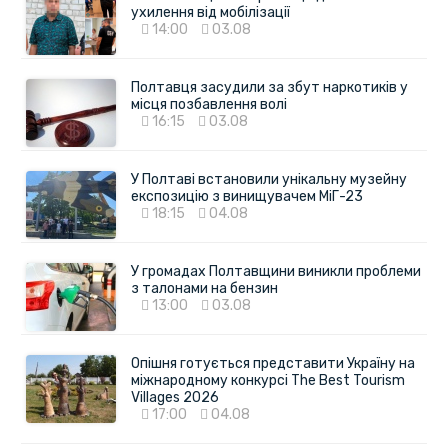
ухилення від мобілізації
14:00
03.08
Полтавця засудили за збут наркотиків у
місця позбавлення волі
16:15
03.08
У Полтаві встановили унікальну музейну
експозицію з винищувачем МіГ-23
18:15
04.08
У громадах Полтавщини виникли проблеми
з талонами на бензин
13:00
03.08
Опішня готується представити Україну на
міжнародному конкурсі The Best Tourism
Villages 2026
17:00
04.08