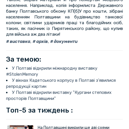
населення. Наприклад, копія інформлиста Державного
банку Полтавського обкому КП(б)У про кошти, зібрані
населенням Полтавщини на будівництво танкової
колони; світлини ударників праці та благодійних осіб,
таких, як пасічник із Пирятинського району, що купив
для війська аж два літаки!
виставка
,
архів
,
документи
За темою:
У Полтаві відкрили міжнародну виставку
#StolenMemory
У вікнах Кадетського корпусу в Полтаві з'явилися
репродукції картин
У Полтаві відкрили виставку "Кургани степових
просторів Полтавщини"
Топ-5 за тиждень :
На Полтавщині викрили ще дві схеми