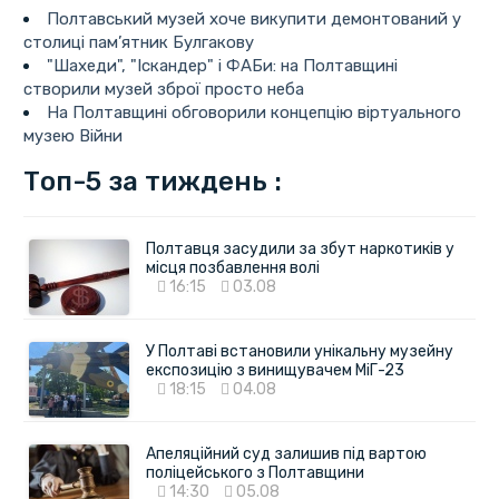
Полтавський музей хоче викупити демонтований у
столиці пам’ятник Булгакову
"Шахеди", "Іскандер" і ФАБи: на Полтавщині
створили музей зброї просто неба
На Полтавщині обговорили концепцію віртуального
музею Війни
Топ-5 за тиждень :
Полтавця засудили за збут наркотиків у
місця позбавлення волі
16:15
03.08
У Полтаві встановили унікальну музейну
експозицію з винищувачем МіГ-23
18:15
04.08
Апеляційний суд залишив під вартою
поліцейського з Полтавщини
14:30
05.08