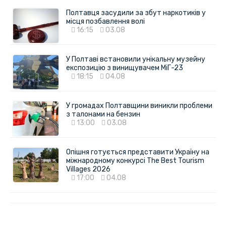
Полтавця засудили за збут наркотиків у
місця позбавлення волі
16:15
03.08
У Полтаві встановили унікальну музейну
експозицію з винищувачем МіГ-23
18:15
04.08
У громадах Полтавщини виникли проблеми
з талонами на бензин
13:00
03.08
Опішня готується представити Україну на
міжнародному конкурсі The Best Tourism
Villages 2026
17:00
04.08