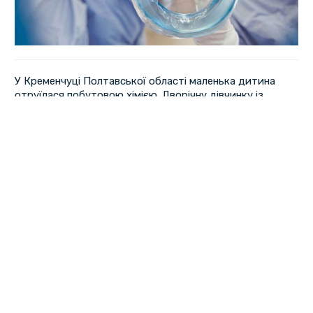
У Кременчуці Полтавської області маленька дитина
отруїлася побутовою хімією. Дворічну дівчинку із
діагнозом отруєння ушпиталили наредодні
до реанімації.
Про це повідомляють в оперконтролі мерії Кременчука.
Відомо, що отруєння сталося через те, що дитина
спожила білизну. У зв'язку з цим, 19 жовтня
дівчинку каретою швидкої допомоги госпіталізували до
медзкладу.
Стан 2-річної дитини середньої тяжкості. Більше
читайте тут: https://tsn.ua/ukrayina/u-poltavskiy-
oblasti-malenka-ditina-potrapila-do-reanimaciyi-cherez-
otruyennya-pobutovoyu-himiyeyu-1649138.html