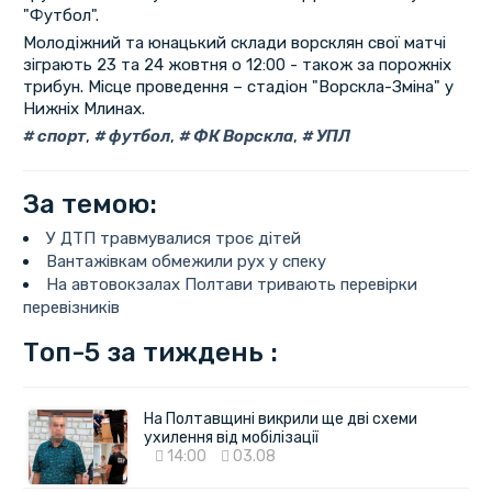
"Футбол".
Молодіжний та юнацький склади ворсклян свої матчі
зіграють 23 та 24 жовтня о 12:00 - також за порожніх
трибун. Місце проведення – стадіон "Ворскла-Зміна" у
Нижніх Млинах.
спорт
,
футбол
,
ФК Ворскла
,
УПЛ
За темою:
У ДТП травмувалися троє дітей
Вантажівкам обмежили рух у спеку
На автовокзалах Полтави тривають перевірки
перевізників
Топ-5 за тиждень :
На Полтавщині викрили ще дві схеми
ухилення від мобілізації
14:00
03.08