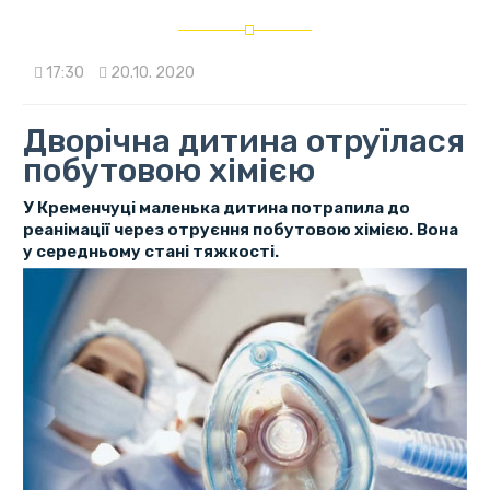
17:30
20.10. 2020
Дворічна дитина отруїлася
побутовою хімією
У Кременчуці маленька дитина потрапила до
реанімації через отруєння побутовою хімією. Вона
у середньому стані тяжкості.