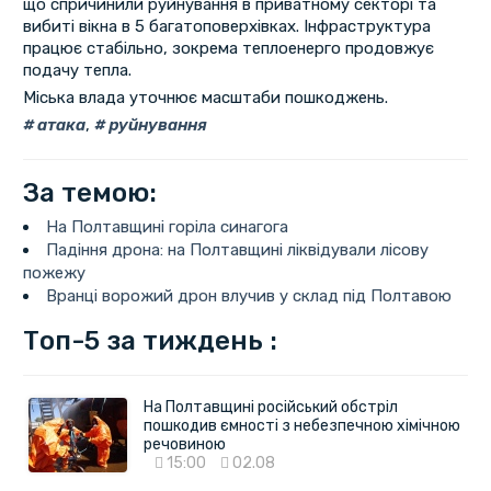
що спричинили руйнування в приватному секторі та
вибиті вікна в 5 багатоповерхівках. Інфраструктура
працює стабільно, зокрема теплоенерго продовжує
подачу тепла.
Міська влада уточнює масштаби пошкоджень.
атака
,
руйнування
За темою:
На Полтавщині горіла синагога
Падіння дрона: на Полтавщині ліквідували лісову
пожежу
Вранці ворожий дрон влучив у склад під Полтавою
Топ-5 за тиждень :
На Полтавщині російський обстріл
пошкодив ємності з небезпечною хімічною
речовиною
15:00
02.08