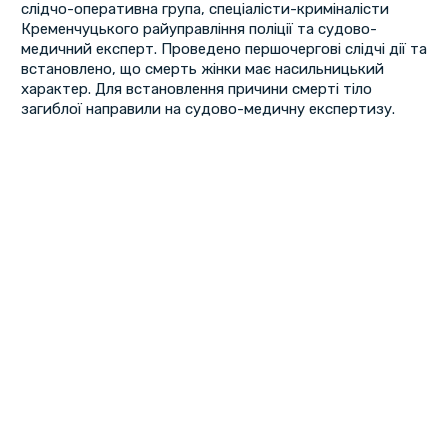
слідчо-оперативна група, спеціалісти-криміналісти
Кременчуцького райуправління поліції та судово-
медичний експерт. Проведено першочергові слідчі дії та
встановлено, що смерть жінки має насильницький
характер. Для встановлення причини смерті тіло
загиблої направили на судово-медичну експертизу.
Досудовим розслідуванням встановлено, що до
спричинення тілесних ушкоджень потерпілій причетний
32-річний мешканець Кременчука. Фігуранту
повідомлено про підозру та судом обрано запобіжний
захід – тримання під вартою.
За даним фактом слідчим підрозділом поліції, під
процесуальним керівництвом Кременчуцької окружної
прокуратури, відомості внесені до Єдиного реєстру
досудових розслідувань за частиною 2 статті 121
Кримінального кодексу України (Умисне тяжке тілесне
ушкодження, що спричинило смерть потерпілого).
Санкція статті передбачає позбавлення волі від семи до
десяти років.