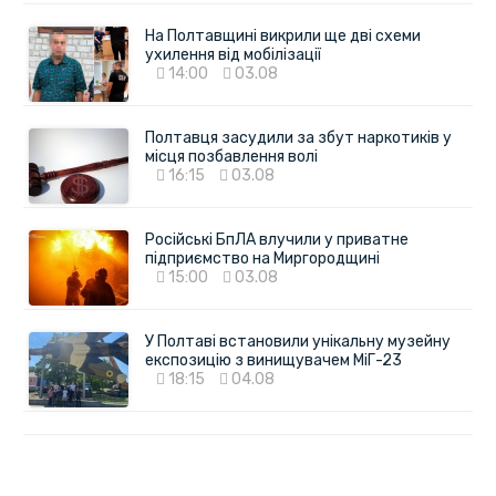
На Полтавщині викрили ще дві схеми
ухилення від мобілізації
14:00
03.08
Полтавця засудили за збут наркотиків у
місця позбавлення волі
16:15
03.08
Російські БпЛА влучили у приватне
підприємство на Миргородщині
15:00
03.08
У Полтаві встановили унікальну музейну
експозицію з винищувачем МіГ-23
18:15
04.08