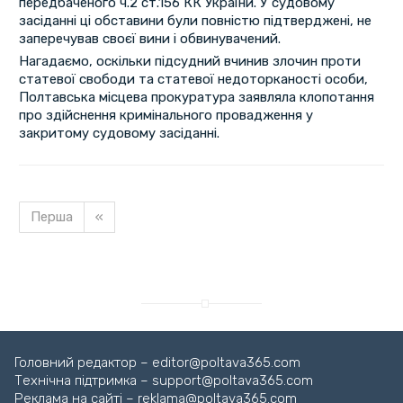
передбаченого ч.2 ст.156 КК України. У судовому
засіданні ці обставини були повністю підтверджені, не
заперечував своєї вини і обвинувачений.
Нагадаємо, оскільки підсудний вчинив злочин проти
статевої свободи та статевої недоторканості особи,
Полтавська місцева прокуратура заявляла клопотання
про здійснення кримінального провадження у
закритому судовому засіданні.
Перша
«
Головний редактор – editor@poltava365.com
Технічна підтримка – support@poltava365.com
Реклама на сайті – reklama@poltava365.com