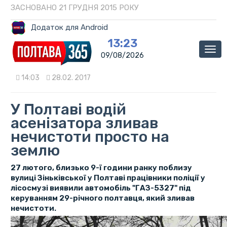
ЗАСНОВАНО 21 ГРУДНЯ 2015 РОКУ
Додаток для Android
13:23
Мен
09/08/2026
14:03
28.02. 2017
У Полтаві водій
асенізатора зливав
нечистоти просто на
землю
27 лютого, близько 9-ї години ранку поблизу
вулиці Зіньківської у Полтаві працівники поліції у
лісосмузі виявили автомобіль "ГАЗ-5327" під
керуванням 29-річного полтавця, який зливав
нечистоти.