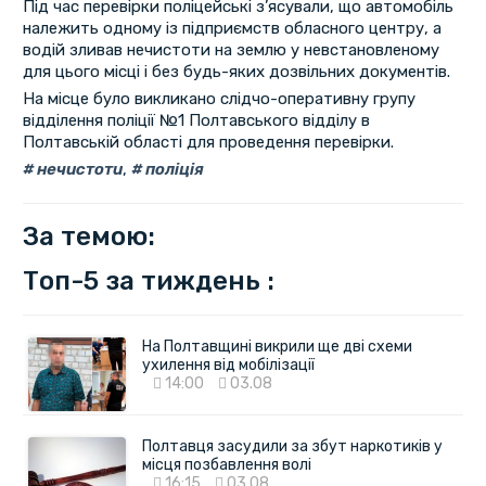
Під час перевірки поліцейські з’ясували, що автомобіль
належить одному із підприємств обласного центру, а
водій зливав нечистоти на землю у невстановленому
для цього місці і без будь-яких дозвільних документів.
На місце було викликано слідчо-оперативну групу
відділення поліції №1 Полтавського відділу в
Полтавській області для проведення перевірки.
нечистоти
,
поліція
За темою:
Топ-5 за тиждень :
На Полтавщині викрили ще дві схеми
ухилення від мобілізації
14:00
03.08
Полтавця засудили за збут наркотиків у
місця позбавлення волі
16:15
03.08