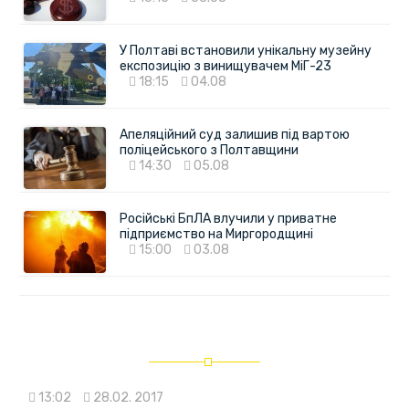
У Полтаві встановили унікальну музейну
експозицію з винищувачем МіГ-23
18:15
04.08
Апеляційний суд залишив під вартою
поліцейського з Полтавщини
14:30
05.08
Російські БпЛА влучили у приватне
підприємство на Миргородщині
15:00
03.08
13:02
28.02. 2017