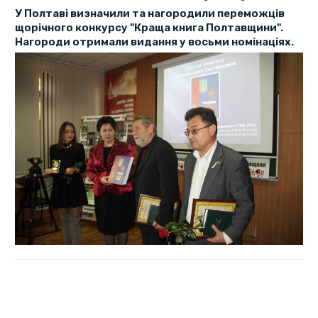
У Полтаві визначили та нагородили переможців
щорічного конкурсу "Краща книга Полтавщини".
Нагороди отримали видання у восьми номінаціях.
З-поміж 45 видань у восьми номінаціях, що приймали
цьогоріч участь у конкурсі, члени журі визначили
найкращі книги
.