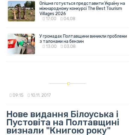
Опішня готується представити Україну на
міжнародному конкурсі The Best Tourism
Villages 2026
17:00
04.08
У громадах Полтавщини виникли проблеми
з талонами на бензин
13:00
03.08
09:15
10.11. 2017
Нове видання Білоуська і
Пустовіта на Полтавщині
визнали "Книгою року"