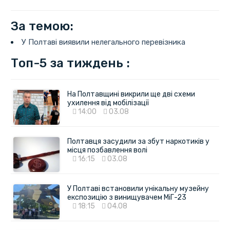
За темою:
У Полтаві виявили нелегального перевізника
Топ-5 за тиждень :
На Полтавщині викрили ще дві схеми
ухилення від мобілізації
14:00
03.08
Полтавця засудили за збут наркотиків у
місця позбавлення волі
16:15
03.08
У Полтаві встановили унікальну музейну
експозицію з винищувачем МіГ-23
18:15
04.08