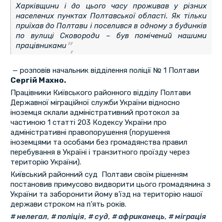
Харківщини і до цього часу проживав у різних
населених пунктах Полтавської області. Як тільки
приїхав до Полтави і поселився в одному з будинків
по вулиці Сковороди – був помічений нашими
працівниками
— розповів начальник відділення поліції № 1 Полтави
Сергій Махно.
Працівники Київського районного відділу Полтави
Державної міграційної служби України відносно
іноземця склали адміністративний протокол за
частиною 1 статті 203 Кодексу України про
адміністративні правопорушення (порушення
іноземцями та особами без громадянства правил
перебування в Україні і транзитного проїзду через
територію України).
Київський районний суд Полтави своїм рішенням
постановив примусово видворити цього громадянина з
України та заборонити йому в’їзд на територію нашої
держави строком на п’ять років.
нелегал
,
поліція
,
суд
,
африканець
,
міграція