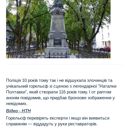
Поліція 10 років тому так і не відшукала злочинців та
унікальний горельєф зі сценою з легендарної "Наталки
Полтавки", який створили 116 років тому. І от раптом
анонім повідомив, що придбав бронзове зображення у
невідомих.
Відео - НТН
Горельєф перевірять експерти і якщо він виявиться
справжнім — віддадуть у руки реставраторів.