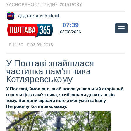
ЗАСНОВАНО 21 ГРУДНЯ 2015 РОКУ
Додаток для Android
07:39
Мен
08/08/2026
11:30
03.09. 2018
У Полтаві знайшлася
частинка пам'ятника
Котляревському
У Полтаві, ймовірно, знайшовся унікальний сторічний
горельєф із пам’ятника, який вкрали десять років
тому. Вандали зірвали його з монумента Івану
Петровичу Котляревському.