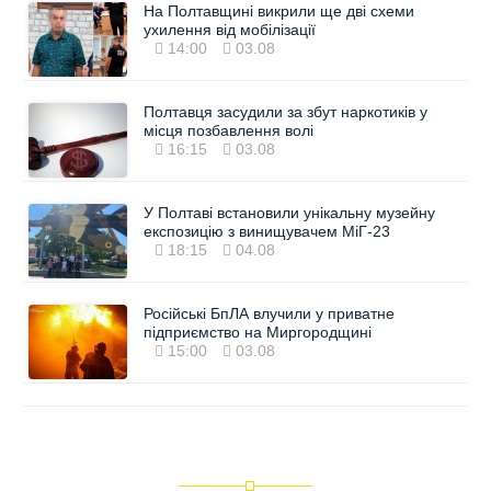
На Полтавщині викрили ще дві схеми
ухилення від мобілізації
14:00
03.08
Полтавця засудили за збут наркотиків у
місця позбавлення волі
16:15
03.08
У Полтаві встановили унікальну музейну
експозицію з винищувачем МіГ-23
18:15
04.08
Російські БпЛА влучили у приватне
підприємство на Миргородщині
15:00
03.08