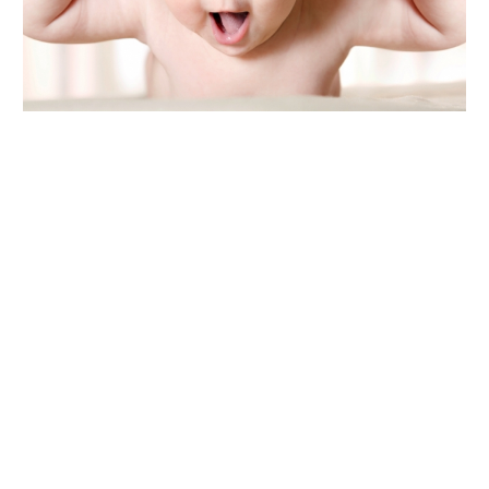
За інформацією управління охорони здоров'я
міськвиконкому, протягом минулого тижня у Полтаві
народилось 95 малюків, повідомляє прес-
служба Полтавської міської ради.
У період з 24 по 31 серпня світ побачили 49 хлопців та 45
дівчаток. Зокрема, в міському клінічному пологовому
будинку народилось 52 дитини, з яких 25 дівчаток та 27
хлопчиків. А в перинатальному центрі Полтавської
обласної клінічної лікарні з'явились на світ 43 малюки, а
саме 21 дівчина та 22 хлопчика.