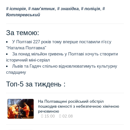
історія
,
пам'ятник
,
знахідка
,
поліція
,
Котляревський
За темою:
У Полтаві 227 років тому вперше поставили п'єсу
"Наталка Полтавка"
За понад мільйон гривень у Полтаві хочуть створити
історичний міні-серіал
Львів та Гадяч спільно відновлюватимуть культурну
спадщину
Топ-5 за тиждень :
На Полтавщині російський обстріл
пошкодив ємності з небезпечною хімічною
речовиною
15:00
02.08