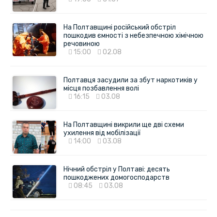
На Полтавщині російський обстріл
пошкодив ємності з небезпечною хімічною
речовиною
15:00
02.08
Полтавця засудили за збут наркотиків у
місця позбавлення волі
16:15
03.08
На Полтавщині викрили ще дві схеми
ухилення від мобілізації
14:00
03.08
Нічний обстріл у Полтаві: десять
пошкоджених домогосподарств
08:45
03.08