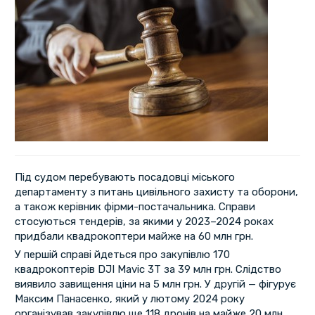
Під судом перебувають посадовці міського
департаменту з питань цивільного захисту та оборони,
а також керівник фірми-постачальника. Справи
стосуються тендерів, за якими у 2023–2024 роках
придбали квадрокоптери майже на 60 млн грн.
У першій справі йдеться про закупівлю 170
квадрокоптерів DJI Mavic 3T за 39 млн грн. Слідство
виявило завищення ціни на 5 млн грн. У другій — фігурує
Максим Панасенко, який у лютому 2024 року
організував закупівлю ще 118 дронів на майже 20 млн