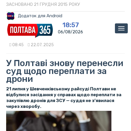
ЗАСНОВАНО 21 ГРУДНЯ 2015 РОКУ
Додаток для Android
18:57
Мен
06/08/2026
08:45
22.07. 2025
У Полтаві знову перенесли
суд щодо переплати за
дрони
21 липня у Шевченківському райсуді Полтави не
відбулися засідання у справах щодо переплати за
закупівлю дронів для ЗСУ — суддя не з’явилася
через хворобу.