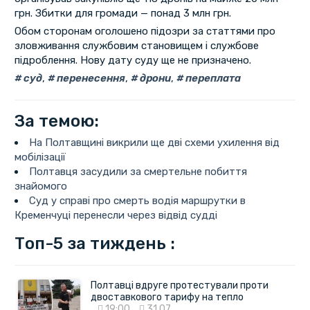
грн. Збитки для громади — понад 3 млн грн.
Обом сторонам оголошено підозри за статтями про
зловживання службовим становищем і службове
підроблення. Нову дату суду ще не призначено.
суд
,
перенесення
,
дрони
,
переплата
За темою:
На Полтавщині викрили ще дві схеми ухилення від
мобілізації
Полтавця засудили за смертельне побиття
знайомого
Суд у справі про смерть водія маршрутки в
Кременчуці перенесли через відвід судді
Топ-5 за тиждень :
Полтавці вдруге протестували проти
двоставкового тарифу на тепло
19:00
31.07