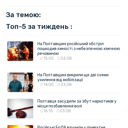
За темою:
Топ-5 за тиждень :
На Полтавщині російський обстріл
пошкодив ємності з небезпечною хімічною
речовиною
15:00
02.08
На Полтавщині викрили ще дві схеми
ухилення від мобілізації
14:00
03.08
Полтавця засудили за збут наркотиків у
місця позбавлення волі
16:15
03.08
Російські БпЛА влучили у приватне