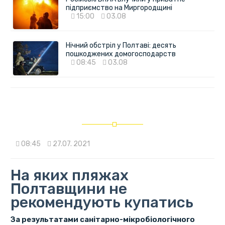
підприємство на Миргородщині
15:00
03.08
Нічний обстріл у Полтаві: десять
пошкоджених домогосподарств
08:45
03.08
08:45
27.07. 2021
На яких пляжах
Полтавщини не
рекомендують купатись
За результатами санітарно-мікробіологічного