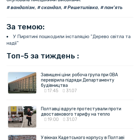
вандалізм
,
скандал
,
Решетилівка
,
пам'ять
За темою:
У Пирятині пошкодили інсталяцію "Дерево світла та
надії"
Топ-5 за тиждень :
Завищені ціни: робоча група при ОВА
перевірила підряди Департаменту
будівництва
17:45
31.07
Полтавці вдруге протестували проти
двоставкового тарифу на тепло
19:00
31.07
У вікнах Кадетського корпусу в Полтаві