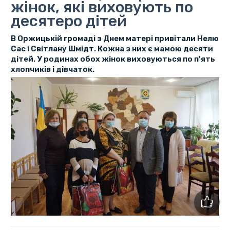
жінок, які виховують по
десятеро дітей
В Оржицькій громаді з Днем матері привітали Нелю
Сас і Світлану Шмідт. Кожна з них є мамою десяти
дітей. У родинах обох жінок виховуються по п'ять
хлопчиків і дівчаток.