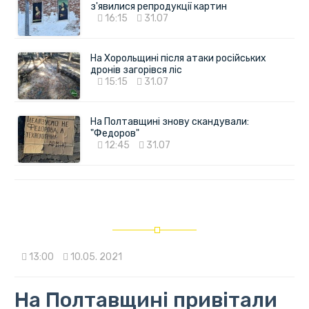
з'явилися репродукції картин
16:15
31.07
На Хорольщині після атаки російських
дронів загорівся ліс
15:15
31.07
На Полтавщині знову скандували:
"Федоров"
12:45
31.07
13:00
10.05. 2021
На Полтавщині привітали