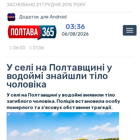
ЗАСНОВАНО 21 ГРУДНЯ 2015 РОКУ
Додаток для Android
03:36
Мен
06/08/2026
06:00
01.06
У селі на Полтавщині у
водоймі знайшли тіло
чоловіка
У селі на Полтавщині у водоймі виявили тіло
загиблого чоловіка. Поліція встановила особу
померлого та з’ясовує обставини трагедії.