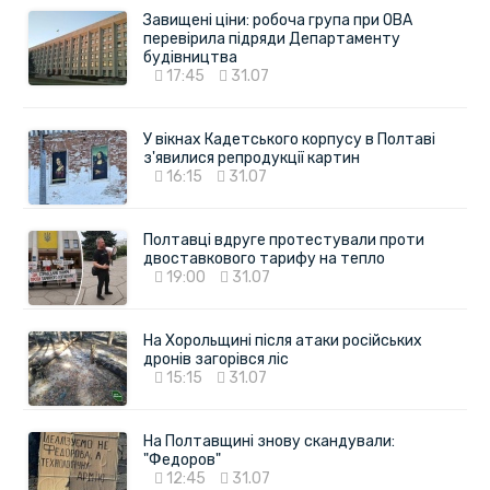
Завищені ціни: робоча група при ОВА
перевірила підряди Департаменту
будівництва
17:45
31.07
У вікнах Кадетського корпусу в Полтаві
з'явилися репродукції картин
16:15
31.07
Полтавці вдруге протестували проти
двоставкового тарифу на тепло
19:00
31.07
На Хорольщині після атаки російських
дронів загорівся ліс
15:15
31.07
На Полтавщині знову скандували:
"Федоров"
12:45
31.07