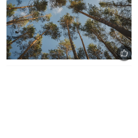
У
Полтаві
наразі налічується понад
3 000
аварійних чи
хворих дерев, повідомили в
управлінні ЖКГ
під час
наради в міській раді.
За його словами, усі ці дерева вже внесені до
відповідного реєстру. Міська влада планує поступово їх
видаляти, щоб уникнути можливих аварійних ситуацій.
Проводиться інвентаризація зелених насаджень
Складаються акти на аварійні та хворі дерева
Видалення відбувається відповідно до затвердженого
графіка