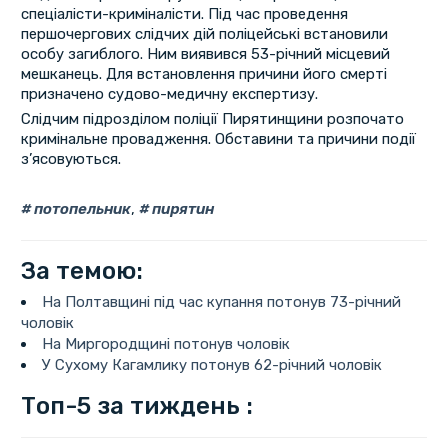
спеціалісти-криміналісти. Під час проведення
першочергових слідчих дій поліцейські встановили
особу загиблого. Ним виявився 53-річний місцевий
мешканець. Для встановлення причини його смерті
призначено судово-медичну експертизу.
Слідчим підрозділом поліції Пирятинщини розпочато
кримінальне провадження. Обставини та причини події
з’ясовуються.
потопельник
,
пирятин
За темою:
На Полтавщині під час купання потонув 73-річний
чоловік
На Миргородщині потонув чоловік
У Сухому Кагамлику потонув 62-річний чоловік
Топ-5 за тиждень :