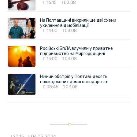
16:15
03.08
На Полтавщині викрили ще дві схеми
ухилення від мобілізації
14:00
03.08
Російські БпЛА влучили у приватне
підприємство на Миргородщині
15:00
03.08
Нічний обстріл у Полтаві: десять
пошкоджених домогосподарств
08:45
03.08
20:15
04.05. 2024