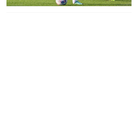
Металіст 1925 — Ворскла - 3:2
Голи:
Безуглий (26), Габелок (39), Юсов (80-пен.) – Кане
(32), Степанюк (90+4-пен.).
Металіст:
Мозіль, Капінус, Імереков, Фарина, Безуглий,
Габелок (Курило, 90+2), Обінайя, Юсов (Моура, 81),
Гармаш (Вачиберадзе, 90+2), Сидоров (Фрімпонг, 72)
Борячук (Бичек, 72).
Ворскла:
Ісенко, Пердута, Бацула, Хрипчук, Якубу
(Корнієнко, 46), Челядін (Скляр, 59), Сіссоко (Глущенко,
75), Крупський, Нестеренко (Мякушко, 59), Кане
(Феліпе, 75), Степанюк.
Полтавці зазнали чергової поразки в УПЛ. Цього разу
— від підпопічних Віктора Скрипника. Харківський клуб
до цього поєдинку не міг виграти у дванадцяти матчах
поспіль.