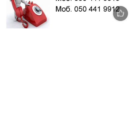
Карантин змінив життя полтавців і, безперечно,
вплинув на кожного. Є люди, які долаючи власні страхи
щоденно йдуть на роботу, щоби протистояти епідемії,
рятувати життя інших та забезпечувати
життєдіяльність міста.
Є ті, хто знаходиться на самоізоляції, хто пішов у
вимушену відпустку, втратив роботу, а хтось – ґрунт
під ногами.
Як пережити кризу, впоратись із емоціями, підтримати
близьких та знайти рівновагу у родині — вам підкажуть
досвідчені психологи Полтавського міського центру
соціальних служб для сім'ї, дітей та молоді.
Із 6 квітня з 8:00 до 17:00 працює спеціальна телефонна