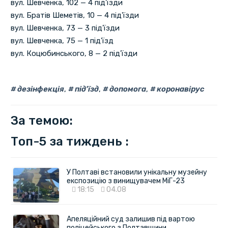
вул. Шевченка, 102 — 4 під'їзди
вул. Братів Шеметів, 10 — 4 під'їзди
вул. Шевченка, 73 — 3 під'їзди
вул. Шевченка, 75 — 1 під'їзд
вул. Коцюбинського, 8 — 2 під'їзди
дезінфекція
,
під'їзд
,
допомога
,
коронавірус
За темою:
Топ-5 за тиждень :
У Полтаві встановили унікальну музейну
експозицію з винищувачем МіГ-23
18:15
04.08
Апеляційний суд залишив під вартою
поліцейського з Полтавщини