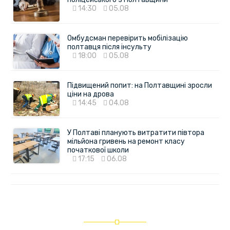
14:30
05.08
Омбудсман перевірить мобілізацію
полтавця після інсульту
18:00
05.08
Підвищений попит: на Полтавщині зросли
ціни на дрова
14:45
04.08
У Полтаві планують витратити півтора
мільйона гривень на ремонт класу
початкової школи
17:15
06.08