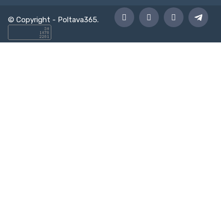
© Copyright -
Poltava365
.