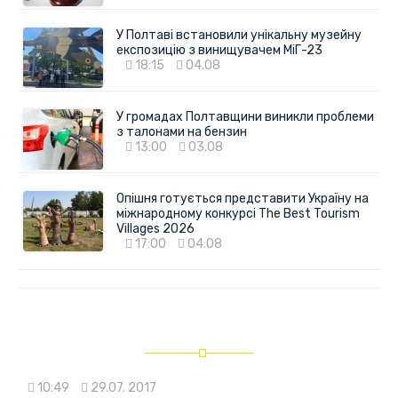
У Полтаві встановили унікальну музейну
експозицію з винищувачем МіГ-23
18:15
04.08
У громадах Полтавщини виникли проблеми
з талонами на бензин
13:00
03.08
Опішня готується представити Україну на
міжнародному конкурсі The Best Tourism
Villages 2026
17:00
04.08
10:49
29.07. 2017