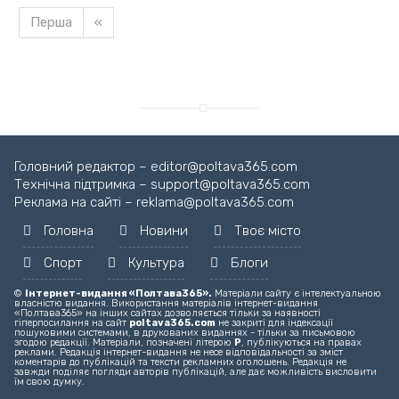
Перша
«
Головний редактор – editor@poltava365.com
Технічна підтримка – support@poltava365.com
Реклама на сайті – reklama@poltava365.com
Головна
Новини
Твоє місто
Спорт
Культура
Блоги
©
Інтернет-видання «Полтава365».
Матеріали сайту є інтелектуальною
власністю видання. Використання матеріалів інтернет-видання
«Полтава365» на інших сайтах дозволяється тільки за наявності
гіперпосилання на сайт
poltava365.com
не закриті для індексації
пошуковими системами, в друкованих виданнях - тільки за письмовою
згодою редакції. Матеріали, позначені літерою
Р
, публікуються на правах
реклами. Редакція інтернет-видання не несе відповідальності за зміст
коментарів до публікацій та тексти рекламних оголошень. Редакція не
завжди поділяє погляди авторів публікацій, але дає можливість висловити
їм свою думку.