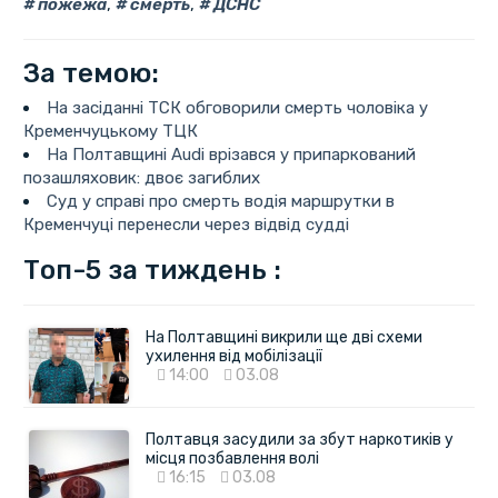
пожежа
,
смерть
,
ДСНС
За темою:
На засіданні ТСК обговорили смерть чоловіка у
Кременчуцькому ТЦК
На Полтавщині Audi врізався у припаркований
позашляховик: двоє загиблих
Суд у справі про смерть водія маршрутки в
Кременчуці перенесли через відвід судді
Топ-5 за тиждень :
На Полтавщині викрили ще дві схеми
ухилення від мобілізації
14:00
03.08
Полтавця засудили за збут наркотиків у
місця позбавлення волі
16:15
03.08