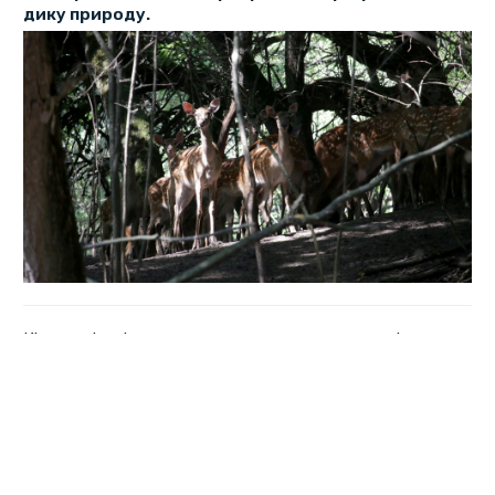
дику природу.
Кілька місяців тому господарство закупило і завезло
тварин на територію Диканського району. Минулого
тижня після періоду адаптації у вольєрі тимчасової
перетримки звірів розселили в дику природу. Про це
агрофірма "Подоляка" повідомили на своїй сторінці у
соцмережі.
Планувалося перетримувати тварин місяць і випустити