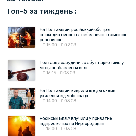
Топ-5 за тиждень :
На Полтавщині російський обстріл
пошкодив ємності з небезпечною хімічною
речовиною
15:00
02.08
Полтавця засудили за збут наркотиків у
місця позбавлення волі
16:15
03.08
На Полтавщині викрили ще дві схеми
ухилення від мобілізації
14:00
03.08
Російські БпЛА влучили у приватне
підприємство на Миргородщині
15:00
03.08