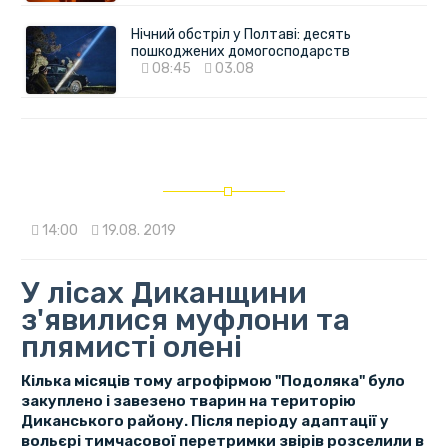
Нічний обстріл у Полтаві: десять
пошкоджених домогосподарств
08:45
03.08
14:00
19.08. 2019
У лісах Диканщини
з'явилися муфлони та
плямисті олені
Кілька місяців тому агрофірмою "Подоляка" було
закуплено і завезено тварин на територію
Диканського району. Після періоду адаптації у
вольєрі тимчасової перетримки звірів розселили в