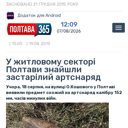
ЗАСНОВАНО 21 ГРУДНЯ 2015 РОКУ
Додаток для Android
12:09
Мен
07/08/2026
15:00
19.08. 2019
У житловому секторі
Полтави знайшли
застарілий артснаряд
Учора, 18 серпня, на вулиці О.Кошового у Полтаві
виявили предмет схожий на артснаряд калібру 152
мм, часів минулих війн.