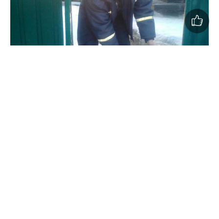
Понад сім з половиною тисяч кубометрів води за добу
відкачали рятувальники в Хоролі, Диканьці,
Миргородському, Оржицькому, Великобагачанському,