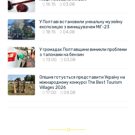
16:15
03.08
У Полтаві встановили унікальну музейну
експозицію з винищувачем МіГ-23
18:15
04.08
У громадах Полтавщини виникли проблеми
з талонами на бензин
13:00
03.08
Опішня готується представити Україну на
міжнародному конкурсі The Best Tourism
Villages 2026
17:00
04.08