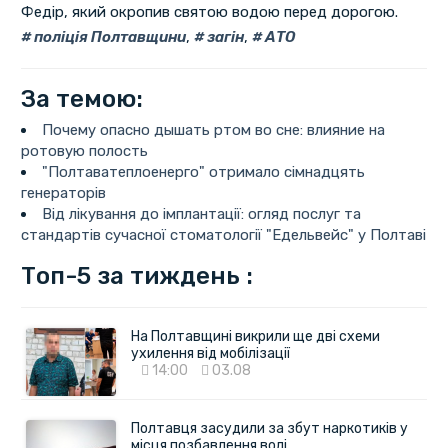
Федір, який окропив святою водою перед дорогою.
поліція Полтавщини
,
загін
,
АТО
За темою:
Почему опасно дышать ртом во сне: влияние на
ротовую полость
"Полтаватеплоенерго" отримало сімнадцять
генераторів
Від лікування до імплантації: огляд послуг та
стандартів сучасної стоматології "Едельвейс" у Полтаві
Топ-5 за тиждень :
На Полтавщині викрили ще дві схеми
ухилення від мобілізації
14:00
03.08
Полтавця засудили за збут наркотиків у
місця позбавлення волі