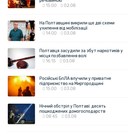
речовиною
15:00
02.08
На Полтавщині викрили ще дві схеми
ухилення від мобілізації
14:00
03.08
Полтавця засудили за збут наркотиків у
місця позбавлення волі
16:15
03.08
Російські БпЛА влучили у приватне
підприємство на Миргородщині
15:00
03.08
Нічний обстріл у Полтаві: десять
пошкоджених домогосподарств
08:45
03.08