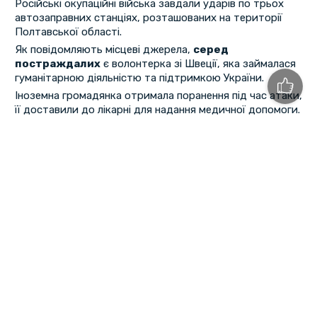
Російські окупаційні війська завдали ударів по трьох
автозаправних станціях, розташованих на території
Полтавської області.
Як повідомляють місцеві джерела,
серед
постраждалих
є волонтерка зі Швеції, яка займалася
гуманітарною діяльністю та підтримкою України.
Іноземна громадянка отримала поранення під час атаки,
її доставили до лікарні для надання медичної допомоги.
Внаслідок ударів виникли пожежі на об'єктах,
пошкоджено інфраструктуру, дані щодо масштабів
руйнувань уточнюються рятувальниками та
профільними службами.
Інформацію оприлюднено на сайті
Shelter in UA
.
-
Джерело
-
Перша
«