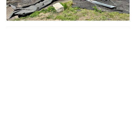
Як розповіли мешканці, частину конструкцій
демонтували рятувальники, однак уламки досі
залишаються на даху.
Люди побоюються нових пошкоджень у разі негоди та
можливих протікань.
У міськраді повідомили, що комунальники провели
первинне обстеження, а фахівці визначають подальші
дії.
Водночас чітких обіцянок щодо ремонту мешканці не
отримали.
Через це люди планують відновлювати дах власним
коштом.
Також самостійно ремонтують пошкоджений навіс і
підприємці, чиє приміщення розташоване в будинку.