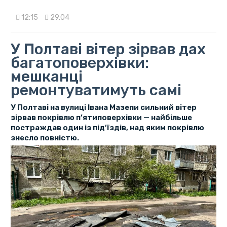
12:15
29.04
У Полтаві вітер зірвав дах
багатоповерхівки:
мешканці
ремонтуватимуть самі
У Полтаві на вулиці Івана Мазепи сильний вітер
зірвав покрівлю п’ятиповерхівки — найбільше
постраждав один із під’їздів, над яким покрівлю
знесло повністю.