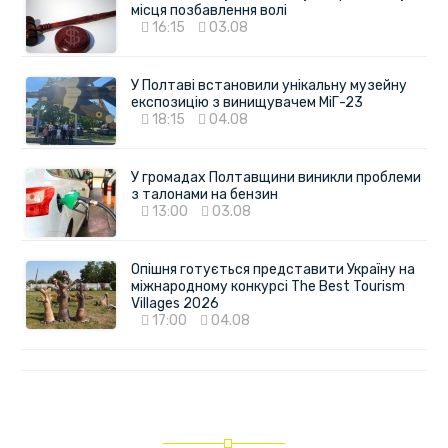
місця позбавлення волі
16:15
03.08
У Полтаві встановили унікальну музейну
експозицію з винищувачем МіГ-23
18:15
04.08
У громадах Полтавщини виникли проблеми
з талонами на бензин
13:00
03.08
Опішня готується представити Україну на
міжнародному конкурсі The Best Tourism
Villages 2026
17:00
04.08