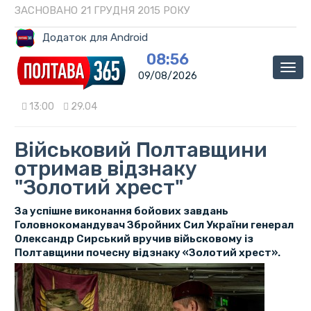
ЗАСНОВАНО 21 ГРУДНЯ 2015 РОКУ
Додаток для Android
08:56
Мен
09/08/2026
13:00
29.04
Військовий Полтавщини
отримав відзнаку
"Золотий хрест"
За успішне виконання бойових завдань
Головнокомандувач Збройних Сил України генерал
Олександр Сирський вручив війьсковому із
Полтавщини почесну відзнаку «Золотий хрест».