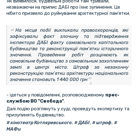
Як виявилося, будівельні роботи там тривали,
незважаючи на припис ДАБІ про їхнє зупинення. Це
нібито призвело до руйнування архітектурної пам’ятки.
На місце події викликали правоохоронців, які
зафіксували факт злочину та підтвердження
інспектора ДАБІ факту самовільного капітального
будівництва та реконструкції пам’ятки історичного
значення. Проведення робіт розцінюють як
самовільне будівництво з самовільним захопленням
землі в центрі міста. Штраф за незаконну
реконструкцію пам’ятки архітектури національного
значення становить 1 440 000 грн
- ідеться у повідомленні, розповсюдженому
прес-
службою ВО "Свобода"
.
Далі подію розглянуть у суді, проведуть експертизу та
призупинять будівництво.
кінотеатр Котляревського
,
ДАБІ
,
штраф
,
МАФи