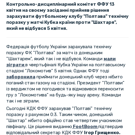
Контрольно-дисциплінарний комітет ФФУ 13
квітня на своєму засіданні прийняв рішення
зарахувати футбольному клубу "Полтава" технічну
поразку у матчі Кубка країни проти "Шахтаря",
який не відбувся 5 квітня.
Федерація футболу України зарахувала технічну
поразку ФК "Полтава" за матч із донецьким
"Шахтарем", який так і не відбувся. Команди
мали
зіграти
в чвертьфіналі Кубка України на полтавському
стадіоні "Локомотив" 5 квітня. Однак ФФУ тоді
заборонила
приймати донецький клуб через нібито
поганий стан газону на стадіоні. Президент "Полтави"
із вердиктом не погодився та відмовився переносити
гру з "Локомотива" на будь-яку іншу арену. Команди
так і не зіграли.
Сьогодні КДК ФФУ зарахував "Полтаві" технічну
поразку з рахунком 0:3. Таким чином, донецький
"Шахтар" нібито офіційно став четвертим учасником
півфіналу. Це рішення виданню
FootBoom
підтвердив
відповідальний секретар КДК ФФУ
Ігор Грищенко.