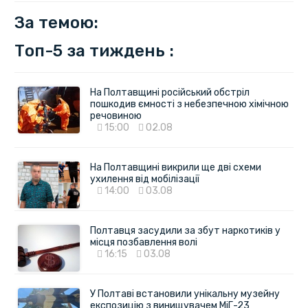
За темою:
Топ-5 за тиждень :
На Полтавщині російський обстріл
пошкодив ємності з небезпечною хімічною
речовиною
15:00
02.08
На Полтавщині викрили ще дві схеми
ухилення від мобілізації
14:00
03.08
Полтавця засудили за збут наркотиків у
місця позбавлення волі
16:15
03.08
У Полтаві встановили унікальну музейну
експозицію з винищувачем МіГ-23