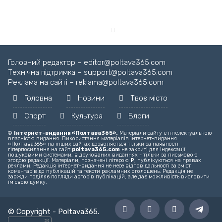
Головний редактор – editor@poltava365.com
Технічна підтримка – support@poltava365.com
Реклама на сайті – reklama@poltava365.com
Головна
Новини
Твоє місто
Спорт
Культура
Блоги
©
Інтернет-видання «Полтава365».
Матеріали сайту є інтелектуальною
власністю видання. Використання матеріалів інтернет-видання
«Полтава365» на інших сайтах дозволяється тільки за наявності
гіперпосилання на сайт
poltava365.com
не закриті для індексації
пошуковими системами, в друкованих виданнях - тільки за письмовою
згодою редакції. Матеріали, позначені літерою
Р
, публікуються на правах
реклами. Редакція інтернет-видання не несе відповідальності за зміст
коментарів до публікацій та тексти рекламних оголошень. Редакція не
завжди поділяє погляди авторів публікацій, але дає можливість висловити
їм свою думку.
© Copyright -
Poltava365
.