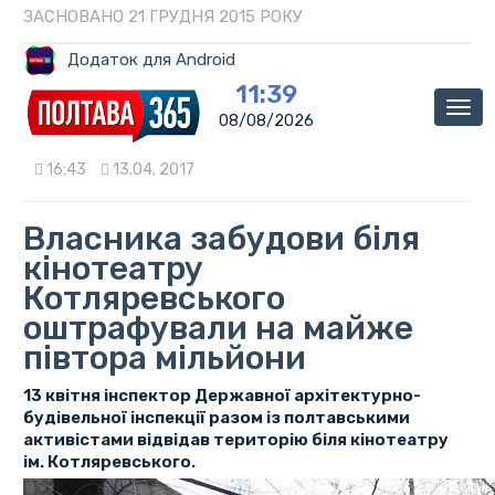
ЗАСНОВАНО 21 ГРУДНЯ 2015 РОКУ
Додаток для Android
11:39
Мен
08/08/2026
16:43
13.04. 2017
Власника забудови біля
кінотеатру
Котляревського
оштрафували на майже
півтора мільйони
13 квітня інспектор Державної архітектурно-
будівельної інспекції разом із полтавськими
активістами відвідав територію біля кінотеатру
ім. Котляревського.