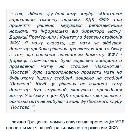
Так, дійсно футбольному клубу «Полтава»
зараховано технічну поразку. КДК ФФУ при
прийнятті рішення керувався регламентними
нормами та інформацією від директора матчу,
Дирекції Прем'єр-ліги і Комітету з безпеки стадіонів
ФФУ. Я можу сказати, що матч не відбувся,
директор прийняв рішення про скасування в зв'язку
з тим, що спільним засіданням Комітету ФФУ і
Дирекції Прем'єр-ліги було вирішено заборонити
проведення матчу на стадіоні "Локомотив".
"Полтаві" було запропоновано провести матч на
будь-якому іншому стадіоні, зокрема на стадіоні
"Ворскла". Клуб це рішення не виконав, тому
директор був змушений скасувати проведення
матчу. У зв'язку з цим КДК і прийняв таке рішення,
оскільки матч не відбувся з вини футбольного клубу
"Полтава"
— заявив Грищенко, чомусь сплутавши пропозицію УПЛ
провести матч на нейтральному полі з рішенням ФФУ.