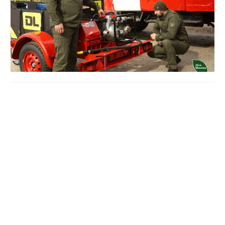
Через високу загрозу пожежної небезпеки у лісах
областей, у філіях Слобожанського лісового офісу
запровадили цілодобове чергування. Це допоможе
оперативно реагувати у випадку загорянь у темну пору
доби.
"Протягом усього пожежонебезпечного періоду
працівники філій проводять патрулювання лісовими
масивами, а в період найвищого рівня небезпеки
встановлюють цілодобове чергування за станом
пожежної ситуації у лісах. Контролюють ситуацію у
лісах і за допомогою камер відеонагляду, які
встановлені у лісових пожежних пунктах та дають