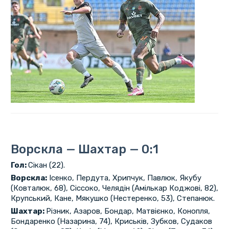
Ворскла — Шахтар — 0:1
Гол:
Сікан (22).
Ворскла:
Ісенко, Пердута, Хрипчук, Павлюк, Якубу
(Ковталюк, 68), Сіссоко, Челядін (Амількар Коджові, 82),
Крупський, Кане, Мякушко (Нестеренко, 53), Степанюк.
Шахтар:
Різник, Азаров, Бондар, Матвієнко, Конопля,
Бондаренко (Назарина, 74), Криськів, Зубков, Судаков