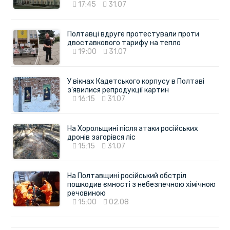
17:45
31.07
Полтавці вдруге протестували проти
двоставкового тарифу на тепло
19:00
31.07
У вікнах Кадетського корпусу в Полтаві
з'явилися репродукції картин
16:15
31.07
На Хорольщині після атаки російських
дронів загорівся ліс
15:15
31.07
На Полтавщині російський обстріл
пошкодив ємності з небезпечною хімічною
речовиною
15:00
02.08