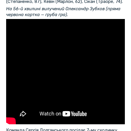
(Степаненко, 87), Кевін (Марлон, 62), Сікан (Траоре, 74).
На 56-й хвилині вилучений Олександр Зубков (пряма
червона картка — груба гра).
Команда Сергія Долганського посідає 7-му сходинку