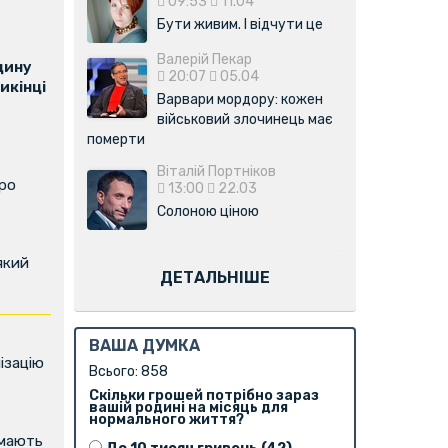
09:53
11.04
Бути живим. І відчути це
Валерій Пекар
щину
20:07
05.04
икінці
Варвари мордору: кожен
військовий злочинець має
померти
Віталій Портніков
про
13:00
22.03
Солоною ціною
який
ДЕТАЛЬНІШЕ
ВАША ДУМКА
ізацію
Всього: 858
Скільки грошей потрібно зараз
вашій родині на місяць для
нормального життя?
имають