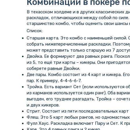
Комбинации в покере п
В техасском холдеме и в других классических д
раскладок, отличающихся между собой по силе.
старшинство комбо, чтобы оценить свои шансы 
Список:
Старшая карта. Это комбо с наименьшей силой. О
собрать нижеперечисленные раскладки. Поэтому
может представить только старшую из 7 доступ
Двойка. Ее формируют два равных ранга. Поско
из 5, то ещё три карты – кикеры. Они пригодятс
соберете равные Двойки.
Две пары. Комбо состоит из 4 карт и кикера. Е
пар. К примеру, 4-4-6-6-7.
Тройка. Есть вариант Сет (если используются об
из карманов используется один ранг). Оба вариа
выгоден, его труднее разгадать. Тройка – соче
и двух кикеров.
Стрит. Состоит из пяти последовательных карт
Флеш. Это 5 карт любых рангов, но одномастных
Фулл Хаус. Раскладка включает Пару и Сет. К пр
Каре. Это 4 равных ранга и 2 кикер.