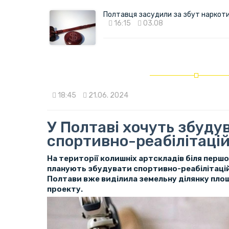
Полтавця засудили за збут наркотик
16:15
03.08
18:45
21.06. 2024
У Полтаві хочуть збуду
спортивно-реабілітаці
На території колишніх артскладів біля першої
планують збудувати спортивно-реабілітацій
Полтави вже виділила земельну ділянку площ
проекту.