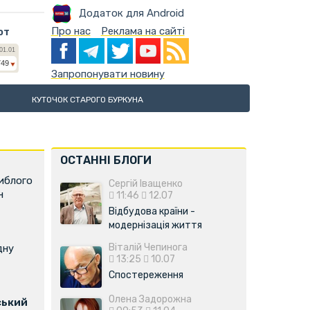
Додаток для Android
Про нас
Реклама на сайті
ют
Запропонувати новину
КУТОЧОК СТАРОГО БУРКУНА
ОСТАННІ БЛОГИ
иблого
Сергій Іващенко
н
11:46
12.07
Відбудова країни -
модернізація життя
Віталій Чепинога
дну
13:25
10.07
Спостереження
Олена Задорожна
ський