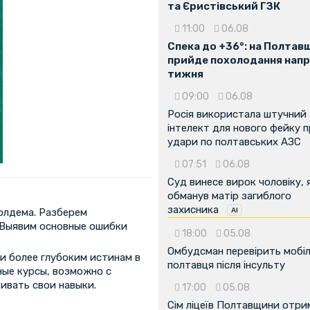
та Єристівський ГЗК
11:00
06.08
Спека до +36°: на Полтав
прийде похолодання напр
тижня
09:00
06.08
Росія використала штучний
інтелект для нового фейку 
удари по полтавських АЗС
07:51
06.08
Суд винесе вирок чоловіку, 
обманув матір загиблого
захисника
олдема. Разберем
 Выявим основные ошибки
18:00
05.08
Омбудсман перевірить мобіл
и более глубоким истинам в
полтавця після інсульту
ые курсы, возможно с
ивать свои навыки.
17:00
05.08
Сім ліцеїв Полтавщини отр