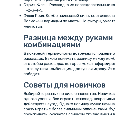
Стрит-Флеш. Раскладка из последовательных ка
Т-2-3-4-5.
Флеш Роял. Комбо наивысшей силы, состоящее и
Возможны вариации по масти. Но фигуры, участ
меняются.
Разница между руками
комбинациями
В покерной терминологии встречаются разные 
раскладок. Важно понимать разницу между комб
это любая раскладка, которая может сформиров
– это лучшая комбинация, доступная игроку. Эт
победить.
Советы для новичков
Выбирайте равных по силе оппонентов. Новичка
одного уровня. Все играют невпопад, неправиль
действуют наугад. Однако новичку лучше начинат
сразу играть с более сильными оппонентами, б
проигрывать, окажется слишком трудно выйти в