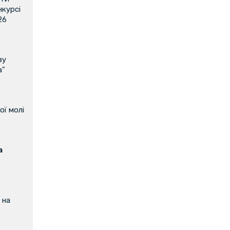
нкурсі
26
ву
а"
ої молі
а
 на