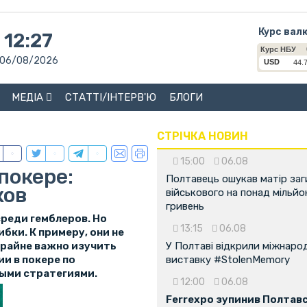
Курс вал
12:27
06/08/2026
МЕДІА
СТАТТІ/ІНТЕРВ'Ю
БЛОГИ
СТРІЧКА НОВИН
15:00
06.08
покере:
Полтавець ошукав матір заг
ков
військового на понад мільйо
гривень
среди гемблеров. Но
13:15
06.08
ки. К примеру, они не
крайне важно изучить
У Полтаві відкрили міжнаро
и в покере по
виставку #StolenMemory
ными стратегиями.
12:00
06.08
Ferrexpo зупинив Полтав