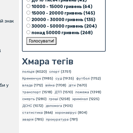
До 10 тисяч гривень (42)
10000 - 15000 гривень (64)
15000 - 20000 гривень (145)
20000 - 30000 гривень (135)
й знак
30000 - 50000 гривень (204)
понад 50000 гривень (268)
д
Хмара тегів
поліція
(4020)
спорт
(3751)
Кременчук
(1985)
суд
(1935)
футбол
(1752)
би у
влада
(1712)
війна
(1708)
діти
(1670)
транспорт
(1518)
ДТП
(1510)
пожежа
(1398)
смерть
(1280)
гроші
(1258)
кримінал
(1225)
ДСНС
(1072)
допомога
(905)
статистика
(866)
коронавірус
(804)
аварія
(785)
прокуратура
(781)