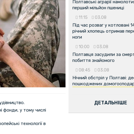
Полтавські аграрії намолот
перший мільйон пшениці
11:15
03.08
Під час розваг у котловані 1
річний хлопець отримав пе
ноги
10:00
03.08
Полтавця засудили за смер
побиття знайомого
08:45
03.08
Нічний обстріл у Полтаві: д
пошкоджених домогоспода
ДЕТАЛЬНІШЕ
удівництво.
і фонди, у тому числі
опейські технології в