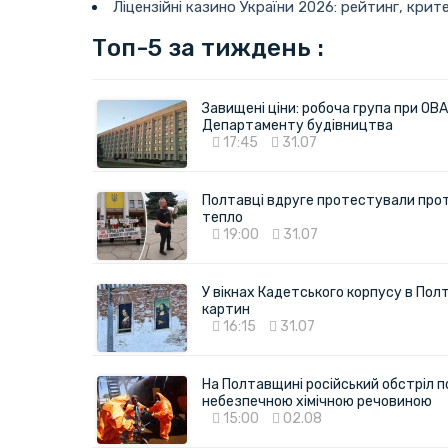
Ліцензійні казино України 2026: рейтинг, крите
Топ-5 за тиждень :
Завищені ціни: робоча група при ОВА
Департаменту будівництва
17:45
31.07
Полтавці вдруге протестували про
тепло
19:00
31.07
У вікнах Кадетського корпусу в Полт
картин
16:15
31.07
На Полтавщині російський обстріл п
небезпечною хімічною речовиною
15:00
02.08