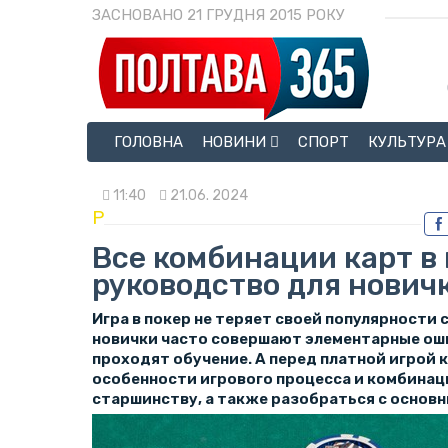
ЗАСНОВАНО 21 ГРУДНЯ 2015 РОКУ
ГОЛОВНА
НОВИНИ
СПОРТ
КУЛЬТУРА
11:40
21.06. 2024
P
Все комбинации карт в 
руководство для нович
Игра в покер не теряет своей популярности 
новички часто совершают элементарные ошиб
проходят обучение. А перед платной игрой 
особенности игрового процесса и комбинаци
старшинству, а также разобраться с основ