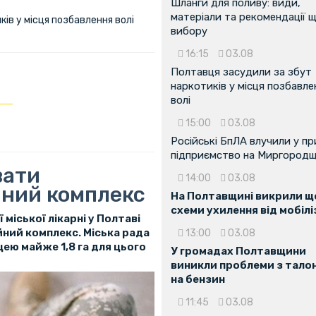
Шланги для поливу: види,
матеріали та рекомендації 
ів у місця позбавлення волі
вибору
16:15
03.08
Полтавця засудили за збут
наркотиків у місця позбавле
волі
15:00
03.08
Російські БпЛА влучили у п
підприємство на Миргородщ
вати
14:00
03.08
йний комплекс
На Полтавщині викрили ще
схеми ухилення від мобілі
 міської лікарні у Полтаві
ний комплекс. Міська рада
13:00
03.08
ею майже 1,8 га для цього
У громадах Полтавщини
виникли проблеми з тало
на бензин
11:45
03.08