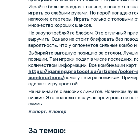
Играйте больше раздач. конечно, в покере важн
играть со слабыми руками. Но порой попадаются
неплохие стартеры. Играть только с топовыми р
множество хороших шансов.
Не злоупотребляйте блефом. Это отличный при
выручить. Однако не стоит блефовать без повода
вероятность, что у оппонентов сильные комбо и
Выбирайте выгодную позицию за столом. Лучши
позиции. Там игроки ходят в числе последних, 
количеством информации. Все комбинации карт 
https://igaming.protocol.ua/articles/poker-
combinations/
помогут в игре новичкам. Приме
сделает игру простой.
Не начинайте с высоких лимитов. Новичкам луч
низкие. Это позволит в случае проигрыша не по
суммы.
спорт
,
покер
За темою: