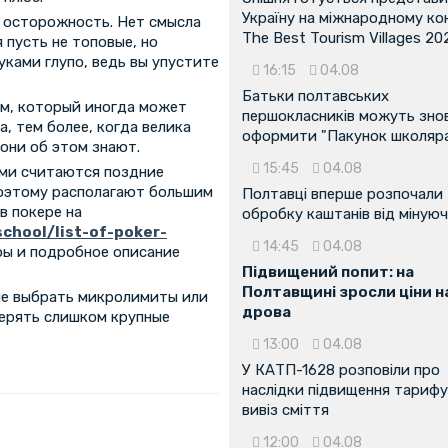
Україну на міжнародному ко
а осторожность. Нет смысла
The Best Tourism Villages 20
 пусть не топовые, но
уками глупо, ведь вы упустите
16:15
04.08
Батьки полтавських
ем, который иногда может
першокласників можуть зно
, тем более, когда велика
оформити "Пакунок школяр
 они об этом знают.
15:45
04.08
ми считаются поздние
поэтому располагают большим
Полтавці вперше розпочали
в покере на
обробку каштанів від мінуюч
school/list-of-poker-
14:45
04.08
ры и подробное описание
Підвищений попит: на
Полтавщині зросли ціни н
ше выбрать микролимиты или
дрова
терять слишком крупные
13:00
04.08
У КАТП-1628 розповіли про
наслідки підвищення тарифу
вивіз сміття
12:00
04.08