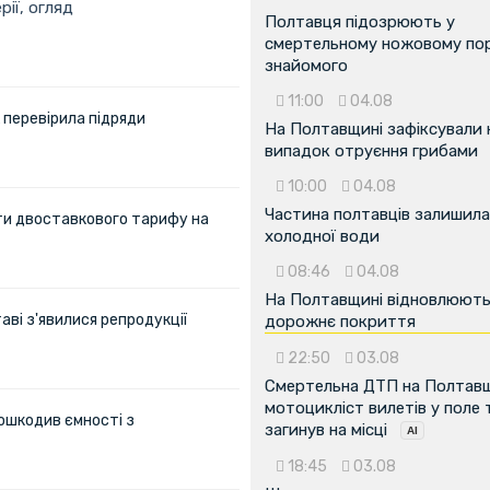
рії, огляд
Полтавця підозрюють у
смертельному ножовому пор
знайомого
11:00
04.08
 перевірила підряди
На Полтавщині зафіксували
випадок отруєння грибами
10:00
04.08
Частина полтавців залишила
ти двоставкового тарифу на
холодної води
08:46
04.08
На Полтавщині відновлюют
аві з'явилися репродукції
дорожнє покриття
22:50
03.08
Смертельна ДТП на Полтавщ
мотоцикліст вилетів у поле 
ошкодив ємності з
загинув на місці
18:45
03.08