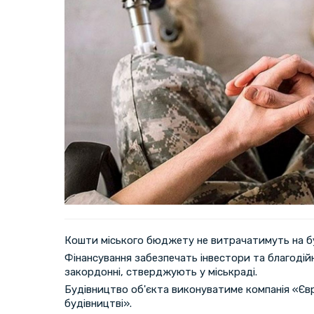
Кошти міського бюджету не витрачатимуть на б
Фінансування забезпечать інвестори та благодійн
закордонні, стверджують у міськраді.
Будівництво об'єкта виконуватиме компанія «Євр
будівництві».