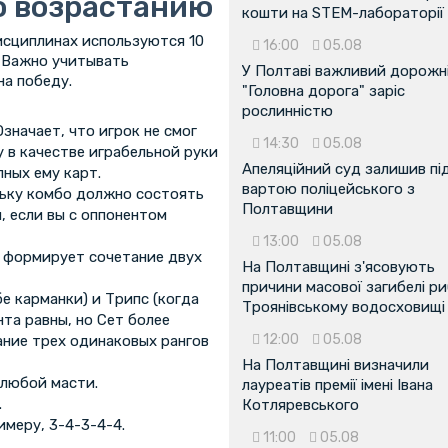
о возрастанию
кошти на STEM-лабораторії
исциплинах используются 10
16:00
05.08
 Важно учитывать
У Полтаві важливий дорожні
на победу.
"Головна дорога" заріс
рослинністю
значает, что игрок не смог
14:30
05.08
 в качестве играбельной руки
Апеляційний суд залишив пі
ных ему карт.
вартою поліцейського з
льку комбо должно состоять
Полтавщини
я, если вы с оппонентом
13:00
05.08
го формирует сочетание двух
На Полтавщині з'ясовують
причини масової загибелі ри
е карманки) и Трипс (когда
Троянівському водосховищі
нта равны, но Сет более
12:00
05.08
тание трех одинаковых рангов
На Полтавщині визначили
 любой масти.
лауреатів премії імені Івана
.
Котляревського
имеру, 3-4-3-4-4.
11:00
05.08