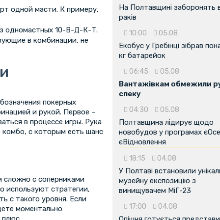
На Полтавщині заборонять 
рт одной масти. К примеру,
раків
з одномастных 10-В-Д-К-Т.
10:00
05.08
вующие в комбинации, не
Екобус у Гребінці зібрав пон
кг батарейок
 и
06:45
05.08
Вантажівкам обмежили ру
спеку
обозначения покерных
04:30
05.08
инацией и рукой. Первое –
аться в процессе игры. Рука
Полтавщина лідирує щодо
о комбо, с которым есть шанс
новобудов у програмах єОсе
єВідновлення
18:15
04.08
У Полтаві встановили унікал
м сложно с соперниками
музейну експозицію з
но используют стратегии,
винищувачем МіГ-23
ь с такого уровня. Если
17:00
04.08
удете моментально
 плюс.
Опішня готується представ