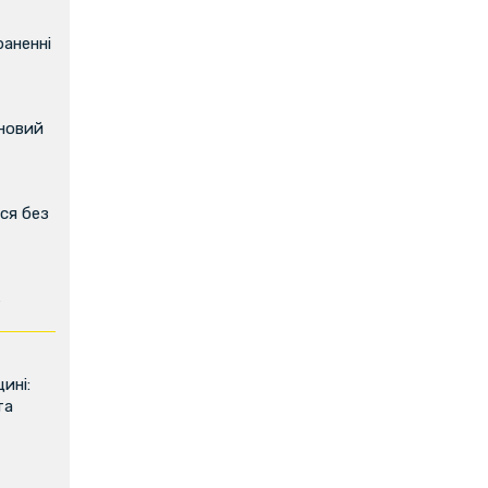
аненні
 новий
ся без
ь
ині:
та