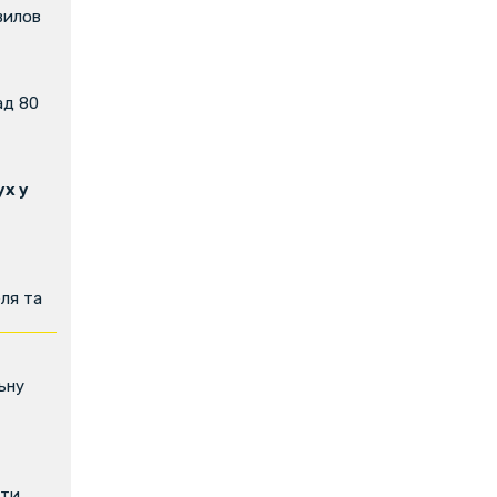
вилов
ад 80
х у
ля та
ьну
ити