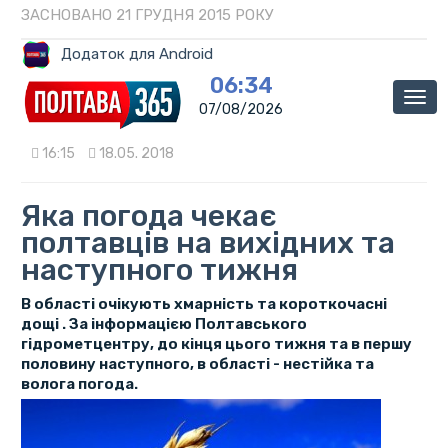
ЗАСНОВАНО 21 ГРУДНЯ 2015 РОКУ
Додаток для Android
06:34
Мен
07/08/2026
16:15
18.05. 2018
Яка погода чекає
полтавців на вихідних та
наступного тижня
В області очікують хмарність та короткочасні
дощі . За інформацією Полтавського
гідрометцентру, до кінця цього тижня та в першу
половину наступного, в області - нестійка та
волога погода.