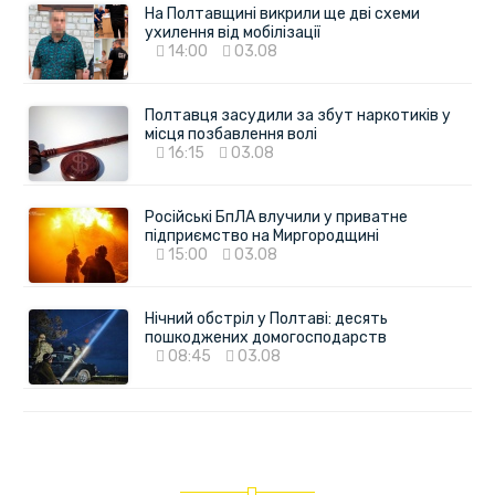
На Полтавщині викрили ще дві схеми
ухилення від мобілізації
14:00
03.08
Полтавця засудили за збут наркотиків у
місця позбавлення волі
16:15
03.08
Російські БпЛА влучили у приватне
підприємство на Миргородщині
15:00
03.08
Нічний обстріл у Полтаві: десять
пошкоджених домогосподарств
08:45
03.08