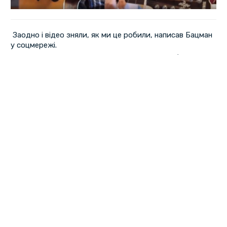
Заодно і відео зняли, як ми це робили, написав Бацман
у соцмережі.
Працювали над кліпом не тільки люди, а й собаки
— автор та виконавець Сергій Бацман, оранжування
Дмитро Литвинець, відео Олександр Скрипник.
В епізодах Чихуахуа Габі, та золотистий Ретривер Карі,
сміється Бацман.
Пісня сумна – про кохання. Герой твору дуже хоче
знайти свою долю, але не виходить. Проте він точно
знає, що у світі воно є – просто десь заблукало.
Група «Краяни» утворилася 1974 року. Сергій Бацман у
ній працює з 1989-го. Спочатку був барабанщиком, але
згодом посів місце лідера та соліста.