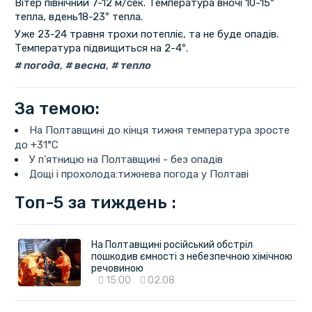
Вітер північний 7-12 м/сек. Температура вночі 10-15º
тепла, вдень18-23º тепла.
Уже 23-24 травня трохи потепліє, та не буде опадів.
Температура підвищиться на 2-4º.
погода
,
весна
,
тепло
За темою:
На Полтавщині до кінця тижня температура зросте
до +31°C
У п’ятницю на Полтавщині - без опадів
Дощі і прохолода:тижнева погода у Полтаві
Топ-5 за тиждень :
На Полтавщині російський обстріл
пошкодив ємності з небезпечною хімічною
речовиною
15:00
02.08