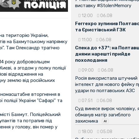
виставку #StolenMemory
12:00
06.08
Ferrexpo зупинив Полтав
та Єристівський ГЗК
на територію України,
11:00
06.08
тів на Бахмутському напрямку
рі". Там Олександр трагічно
Спека до +37°: на Полтав
днями нарешті прийде
похолодання
014 року добровольцем
иєві, а згодом у полку поліції
09:00
06.08
йові відрядження на
Росія використала штучний
ну землю від російських
інтелект для нового фейку 
удари по полтавських АЗС
овномасштабне вторгнення в
 поліції України "Сафарі" та
07:51
06.08
Суд винесе вирок чоловіку, 
місті Бахмут. Поліцейський
обманув матір загиблого
упантів та потрапив під
захисника
ння у голову, він помер у
18:00
05.08