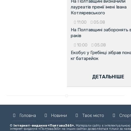
На Полтавщині визначили
лауреатів премії імені Івана
Котляревського
11:00
05.08
На Полтавщині заборонять 
раків
10:00
05.08
Екобус у Гребінці зібрав пон
кг батарейок
ДЕТАЛЬНІШЕ
Головна
Новини
Твоє місто
Спор
©
Інтернет-видання «Полтава365».
Матеріали сайту є інтелектуальною
інтернет-видання «Полтава365» на інших сайтах дозволяється тільки за ная