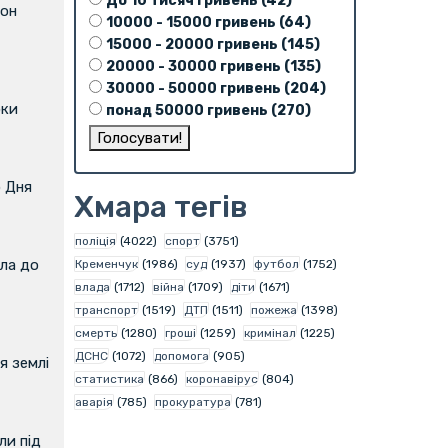
До 10 тисяч гривень (42)
фон
10000 - 15000 гривень (64)
15000 - 20000 гривень (145)
20000 - 30000 гривень (135)
30000 - 50000 гривень (204)
оки
понад 50000 гривень (270)
о Дня
Хмара тегів
поліція
(4022)
спорт
(3751)
ла до
Кременчук
(1986)
суд
(1937)
футбол
(1752)
влада
(1712)
війна
(1709)
діти
(1671)
транспорт
(1519)
ДТП
(1511)
пожежа
(1398)
смерть
(1280)
гроші
(1259)
кримінал
(1225)
ДСНС
(1072)
допомога
(905)
я землі
статистика
(866)
коронавірус
(804)
аварія
(785)
прокуратура
(781)
и під