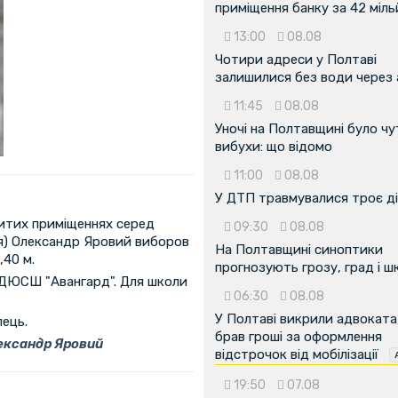
приміщення банку за 42 міл
13:00
08.08
Чотири адреси у Полтаві
залишилися без води через 
11:45
08.08
Уночі на Полтавщині було чу
вибухи: що відомо
11:00
08.08
У ДТП травмувалися троє д
ритих приміщеннях серед
09:30
08.08
ція) Олександр Яровий виборов
На Полтавщині синоптики
,40 м.
прогнозують грозу, град і ш
 ДЮСШ "Авангард". Для школи
06:30
08.08
У Полтаві викрили адвоката
ець.
брав гроші за оформлення
ксандр Яровий
відстрочок від мобілізації
19:50
07.08