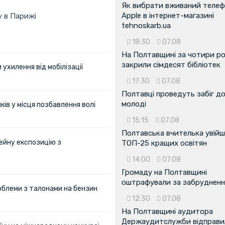
Як вибрати вживаний теле
Apple в інтернет-магазині
у в Парижі
tehnoskarb.ua
18:30
07.08
На Полтавщині за чотири р
закрили сімдесят бібліотек
ухилення від мобілізації
17:30
07.08
Полтавці проведуть забіг д
молоді
ів у місця позбавлення волі
15:15
07.08
Полтавська вчителька увійш
ейну експозицію з
ТОП-25 кращих освітян
14:00
07.08
Громаду на Полтавщині
оштрафували за забрудненн
облеми з талонами на бензин
12:30
07.08
На Полтавщині аудитора
Держаудитслужби відправил