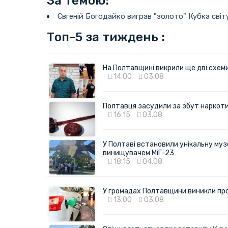
За темою:
Євгеній Богодайко виграв "золото" Кубка світ
Топ-5 за тиждень :
На Полтавщині викрили ще дві схеми 
14:00
03.08
Полтавця засудили за збут наркотик
16:15
03.08
У Полтаві встановили унікальну муз
винищувачем МіГ-23
18:15
04.08
У громадах Полтавщини виникли пр
13:00
03.08