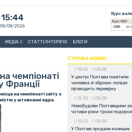
Курс вал
15:44
08/08/2026
МЕДІА
СТАТТІ/ІНТЕРВ'Ю
БЛОГИ
СТРІЧКА НОВИН
18:00
08.08
на чемпіонаті
У центрі Полтави помітили
 у Франції
чоловіка зі зброєю: поліція
проводить перевірку
ісце на чемпіонаті світу з
16:30
08.08
ністю у штовханні ядра.
Новобудови Полтавщини за
чотири роки трохи подоро
15:00
08.08
У Полтаві продали колишнє