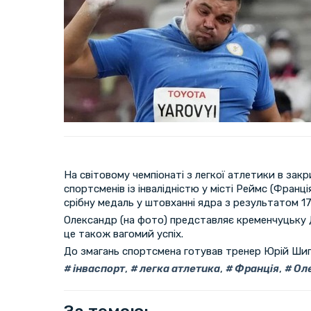
На світовому чемпіонаті з легкої атлетики в зак
спортсменів із інвалідністю у місті Реймс (Фран
срібну медаль у штовханні ядра з результатом 17
Олександр (на фото) представляє кременчуцьку
це також вагомий успіх.
До змагань спортсмена готував тренер Юрій Шип
інваспорт
,
легка атлетика
,
Франція
,
Оле