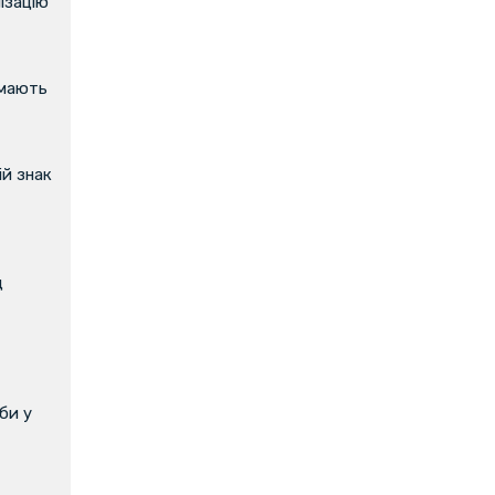
ізацію
имають
й знак
д
би у