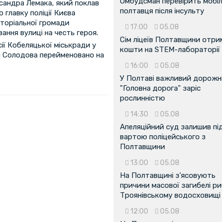
Омбудсман перевірить мобіл
ксандра Лемака, який поклав
полтавця після інсульту
 главку поліції Києва
иторіальної громади
17:00
05.08
ання вулиці на честь героя.
Сім ліцеїв Полтавщини отр
сії Кобеляцької міськради у
кошти на STEM-лабораторії
я Солодова перейменовано на
16:00
05.08
У Полтаві важливий дорожні
"Головна дорога" заріс
рослинністю
14:30
05.08
Апеляційний суд залишив пі
вартою поліцейського з
Полтавщини
13:00
05.08
На Полтавщині з'ясовують
причини масової загибелі ри
Троянівському водосховищі
...
12:00
05.08