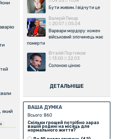
09:53
11.04
ьйони
Бути живим. І відчути це
Валерій Пекар
20:07
05.04
аварію
Варвари мордору: кожен
військовий злочинець має
померти
ти
Віталій Портніков
13:00
22.03
Солоною ціною
ітей
ДЕТАЛЬНІШЕ
квали
ВАША ДУМКА
, який
Всього: 860
Скільки грошей потрібно зараз
вашій родині на місяць для
нормального життя?