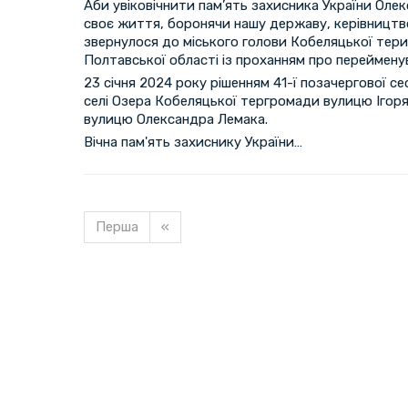
Аби увіковічнити пам’ять захисника України Оле
своє життя, боронячи нашу державу, керівництво
звернулося до міського голови Кобеляцької тер
Полтавської області із проханням про перейменув
23 січня 2024 року рішенням 41-ї позачергової се
селі Озера Кобеляцької тергромади вулицю Ігор
вулицю Олександра Лемака.
Вічна пам'ять захиснику України…
Перша
«
Завантажуємо новину