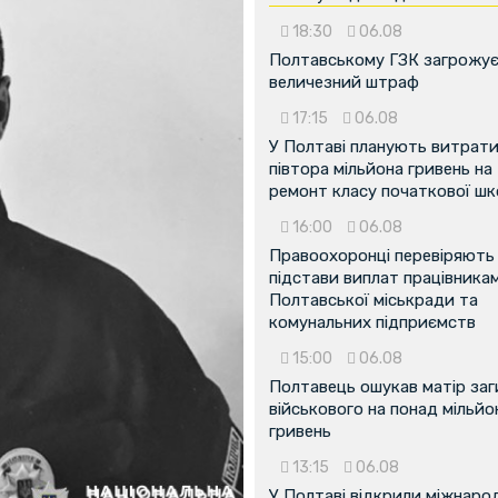
18:30
06.08
Полтавському ГЗК загрожу
величезний штраф
17:15
06.08
У Полтаві планують витрат
півтора мільйона гривень на
ремонт класу початкової ш
16:00
06.08
Правоохоронці перевіряють
підстави виплат працівника
Полтавської міськради та
комунальних підприємств
15:00
06.08
Полтавець ошукав матір заг
військового на понад мільйо
гривень
13:15
06.08
У Полтаві відкрили міжнаро