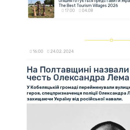
Опішня готується представити Укра
The Best Tourism Villages 2026
17:00
04.08
16:00
24.02. 2024
На Полтавщині назвали
честь Олександра Лема
У Кобеляцькій громаді перейменували вулицю
героя, спецпризначенця поліції Олександра Л
захищаючи Україну від російської навали.