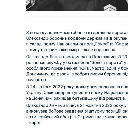
З початку повномасштабного вторгнення ворога 
Олександр боронив кордони держави від окупан
в складі полку Національної поліції України "Сафа
загинув, отримавши смертельне поранення.
Олександр Лемак народився на Полтавщині. З 2
розпочав службу у батальйоні "Золоті ворота" у К
особливого призначення "Київ". Часто їздив у бо
Донеччину, де разом із побратимами боронив рід
окупантів.
З 24 лютого 2022 року, коли росія розпочала п
Україну, Олександр вступив до полку Національної
на Донеччині захищав батьківщину від рашистів.
Олександр Лемак загинув 21 жовтня 2022 року у 
виконував бойове завдання зі штурму позицій ок
артилерійський обстріл. Отримавши тяжке поране
лікарні.