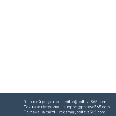
Головний редактор – editor@poltava365.com
Технічна підтримка – support@poltava365.com
Реклама на сайті – reklama@poltava365.com