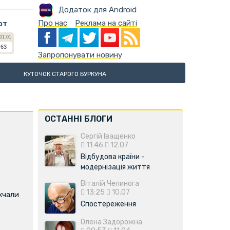
Додаток для Android
Про нас
Реклама на сайті
ют
Запропонувати новину
КУТОЧОК СТАРОГО БУРКУНА
ОСТАННІ БЛОГИ
Сергій Іващенко
11:46
12.07
Відбудова країни -
модернізація життя
Віталій Чепинога
13:25
10.07
жчали
Спостереження
Олена Задорожна