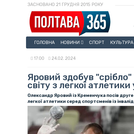
ЗАСНОВАНО 21 ГРУДНЯ 2015 РОКУ
ГОЛОВНА
НОВИНИ
СПОРТ
КУЛЬТУРА
17:00
24.02. 2024
Яровий здобув "срібло" 
світу з легкої атлетики
Олександр Яровий із Кременчука посів друге м
легкої атлетики серед спортсменів із інвалід