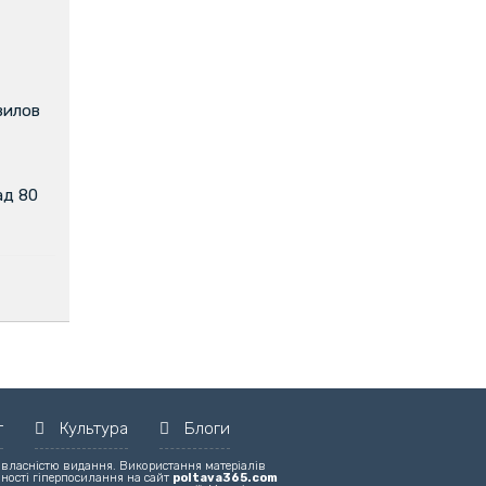
вилов
ад 80
т
Культура
Блоги
 власністю видання. Використання матеріалів
вності гіперпосилання на сайт
poltava365.com