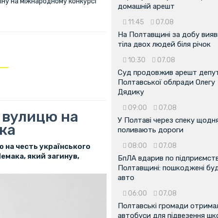
їну на міжнародному конкурсі
домашній арешт
11:45
07.08
На Полтавщині за добу вия
тіла двох людей біля річок
10:30
07.08
Суд продовжив арешт депу
Полтавської облради Олегу
Дядику
09:00
07.08
 вулицю на
У Полтаві через спеку щодн
ка
поливають дороги
08:00
07.08
 на честь українського
емака, який загинув,
БпЛА вдарив по підприємств
Полтавщині: пошкоджені буді
авто
06:00
07.08
Полтавські громади отрима
автобуси для підвезення шк