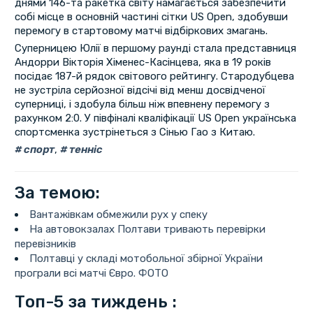
днями 146-та ракетка світу намагається забезпечити
собі місце в основній частині сітки US Open, здобувши
перемогу в стартовому матчі відбіркових змагань.
Суперницею Юлії в першому раунді стала представниця
Андорри Вікторія Хіменес-Касінцева, яка в 19 років
посідає 187-й рядок світового рейтингу. Стародубцева
не зустріла серйозної відсічі від менш досвідченої
суперниці, і здобула більш ніж впевнену перемогу з
рахунком 2:0. У півфіналі кваліфікації US Open українська
спортсменка зустрінеться з Сінью Гао з Китаю.
спорт
,
тенніс
За темою:
Вантажівкам обмежили рух у спеку
На автовокзалах Полтави тривають перевірки
перевізників
Полтавці у складі мотобольної збірної України
програли всі матчі Євро. ФОТО
Топ-5 за тиждень :