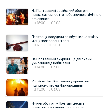
На Полтавщині російський обстріл
пошкодив ємності з небезпечною хімічною
речовиною
15:00
02.08
Полтавця засудили за збут наркотиків у
місця позбавлення волі
16:15
03.08
На Полтавщині викрили ще дві схеми
ухилення від мобілізації
14:00
03.08
Російські БпЛА влучили у приватне
підприємство на Миргородщині
15:00
03.08
Нічний обстріл у Полтаві: десять
пошкоджених домогосподарств