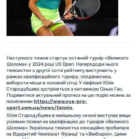
Наступного тижня стартує останній турнір «Великого
Шолома» у 2024 році US Open. Напередодні нього
тенісистки з другої сотні рейтингу виступають у
рамках кваліфікаційного турніру, сподіваючись
вибороти місце в основній сітці. У півфіналі Юлія
Стародубцева зустрінеться з китаянкою Сінью Гао.
Подивитися актуальний прогноз на цю подію можна за
посиланням
https://www.vse-pro-
sport.com.ua/news/tennis
.
Юлія Стародубцева в нинішньому сезоні виступає вище
усіляких похвал на кваліфікаціях до турнірів «Великого
Шолома». Українська тенісистка сенсаційно пробилася
на Відкритий Чемпіонат Франції та «Вімблдон». Цими