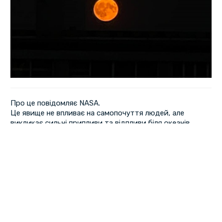
Про це повідомляє NASA.
Це явище не впливає на самопочуття людей, але
викликає сильні припливи та відпливи біля океанів.
Назва "Блакитний місяць" походить з Америки і
пов'язана з традицією називати кожну повню.
Наступне таке явище очікується у травні 2027 року.
Перша
«