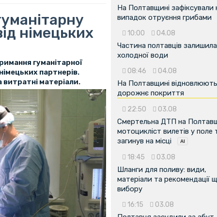
На Полтавщині зафіксували
гуманітарну
випадок отруєння грибами
від німецьких
10:00
04.08
Частина полтавців залишила
холодної води
римання гуманітарної
08:46
04.08
німецьких партнерів.
 витратні матеріали.
На Полтавщині відновлюют
дорожнє покриття
22:50
03.08
Смертельна ДТП на Полтавщ
мотоцикліст вилетів у поле 
загинув на місці
18:45
03.08
Шланги для поливу: види,
матеріали та рекомендації 
вибору
16:15
03.08
Полтавця засудили за збут