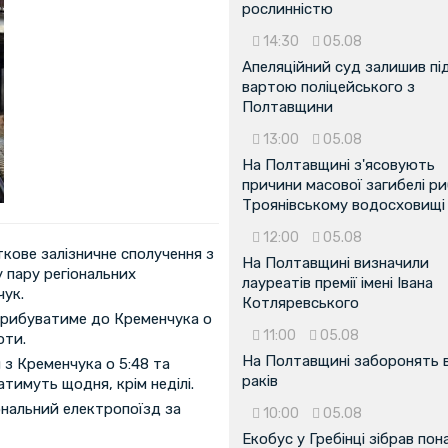
рослинністю
14:30
05.08
Апеляційний суд залишив пі
вартою поліцейського з
Полтавщини
13:00
05.08
На Полтавщині з'ясовують
причини масової загибелі ри
Троянівському водосховищі
12:00
05.08
кове залізничне сполучення з
На Полтавщині визначили
 пару регіональних
лауреатів премії імені Івана
чук.
Котляревського
прибуватиме до Кременчука о
11:00
05.08
оти.
На Полтавщині заборонять 
з Кременчука о 5:48 та
раків
тимуть щодня, крім неділі.
ональний електропоїзд за
10:00
05.08
Екобус у Гребінці зібрав пон