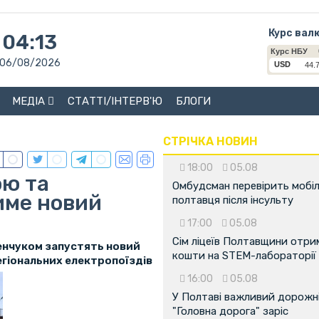
Курс вал
04:13
06/08/2026
МЕДІА
СТАТТІ/ІНТЕРВ'Ю
БЛОГИ
СТРІЧКА НОВИН
18:00
05.08
ою та
Омбудсман перевірить мобіл
име новий
полтавця після інсульту
17:00
05.08
Сім ліцеїв Полтавщини отр
менчуком запустять новий
кошти на STEM-лабораторії
егіональних електропоїздів
16:00
05.08
У Полтаві важливий дорожні
"Головна дорога" заріс