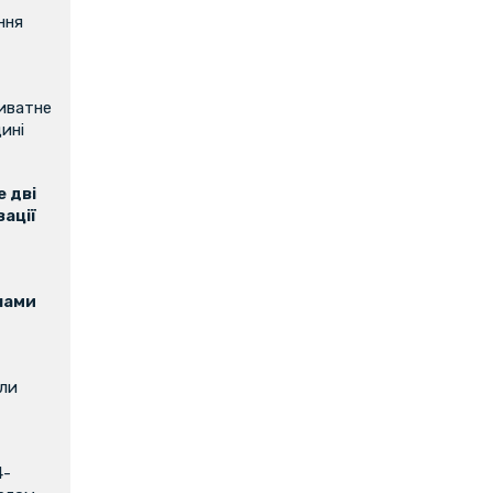
ння
риватне
ині
 дві
зації
нами
или
4-