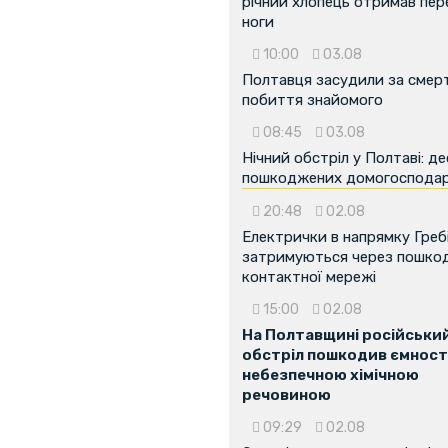
річний хлопець отримав пе
ноги
10:00
03.08
Полтавця засудили за смер
побиття знайомого
08:45
03.08
...
Нічний обстріл у Полтаві: д
пошкоджених домогоспода
20:48
02.08
Електрички в напрямку Греб
затримуються через пошко
контактної мережі
15:00
02.08
На Полтавщині російськи
обстріл пошкодив ємності
небезпечною хімічною
речовиною
09:29
02.08