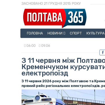
ЗАСНОВАНО 21 ГРУДНЯ 2015 РОКУ
ГОЛОВНА
НОВИНИ
СПОРТ
КУЛЬТУРА
06:00
09.06
З 11 червня між Полтав
Кременчуком курсуват
електропоїзд
З 11 червня 2026 року між Полтавою та Кре
прямий рейс регіональних електропоїздів. р