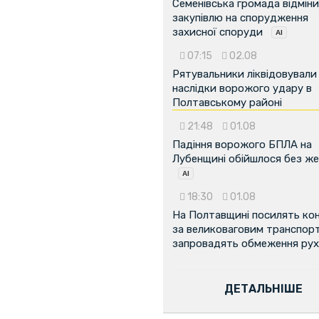
Семенівська громада відмін
закупівлю на спорудження
захисної споруди
07:15
02.08
Рятувальники ліквідовували
наслідки ворожого удару в
Полтавському районі
21:48
01.08
Падіння ворожого БПЛА на
Лубенщині обійшлося без ж
18:30
01.08
На Полтавщині посилять ко
за великоваговим транспор
запровадять обмеження рух
ДЕТАЛЬНІШЕ