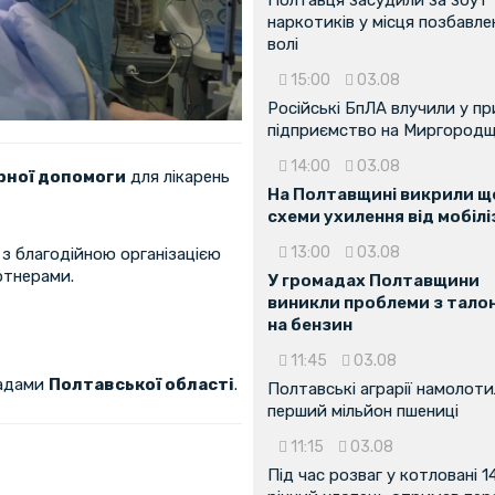
наркотиків у місця позбавле
волі
15:00
03.08
Російські БпЛА влучили у п
підприємство на Миргородщ
14:00
03.08
рної допомоги
для лікарень
На Полтавщині викрили ще
схеми ухилення від мобілі
13:00
03.08
 з благодійною організацією
ртнерами.
У громадах Полтавщини
виникли проблеми з тало
на бензин
11:45
03.08
ладами
Полтавської області
.
Полтавські аграрії намолот
перший мільйон пшениці
11:15
03.08
Під час розваг у котловані 1