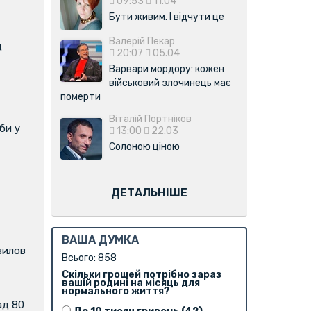
09:53
11.04
Бути живим. І відчути це
Валерій Пекар
д
20:07
05.04
Варвари мордору: кожен
військовий злочинець має
померти
Віталій Портніков
би у
13:00
22.03
Солоною ціною
ДЕТАЛЬНІШЕ
ВАША ДУМКА
вилов
Всього: 858
Скільки грошей потрібно зараз
вашій родині на місяць для
нормального життя?
ад 80