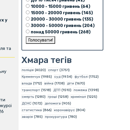
До 10 тисяч гривень (42)
10000 - 15000 гривень (64)
15000 - 20000 гривень (145)
20000 - 30000 гривень (135)
х у
30000 - 50000 гривень (204)
понад 50000 гривень (268)
ля та
Хмара тегів
поліція
(4020)
спорт
(3751)
ьну
Кременчук
(1985)
суд
(1934)
футбол
(1752)
влада
(1712)
війна
(1708)
діти
(1670)
транспорт
(1518)
ДТП
(1510)
пожежа
(1398)
смерть
(1280)
гроші
(1258)
кримінал
(1225)
ити
ДСНС
(1072)
допомога
(905)
нкурсі
статистика
(866)
коронавірус
(804)
26
аварія
(785)
прокуратура
(780)