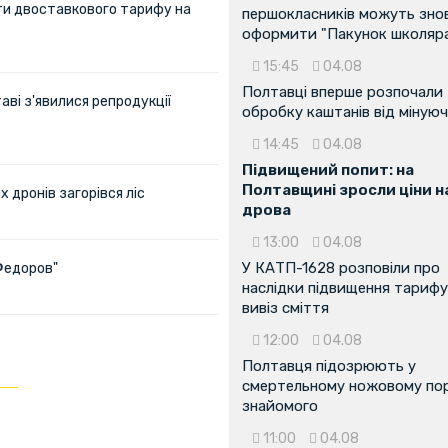
ти двоставкового тарифу на
першокласників можуть зно
оформити "Пакунок школяр
15:45
04.08
Полтавці вперше розпочали
аві з'явилися репродукції
обробку каштанів від мінуюч
14:45
04.08
Підвищений попит: на
Полтавщині зросли ціни н
х дронів загорівся ліс
дрова
13:00
04.08
У КАТП-1628 розповіли про
Федоров"
наслідки підвищення тарифу
вивіз сміття
12:00
04.08
Полтавця підозрюють у
смертельному ножовому пор
знайомого
11:00
04.08