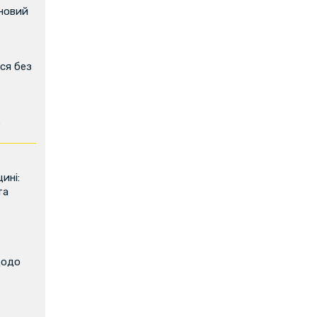
 новий
ся без
ь
ині:
та
щодо