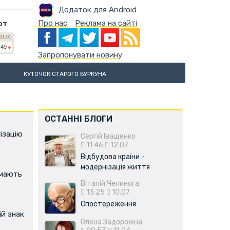
Додаток для Android
Про нас
Реклама на сайті
ют
Запропонувати новину
КУТОЧОК СТАРОГО БУРКУНА
ОСТАННІ БЛОГИ
ізацію
Сергій Іващенко
11:46
12.07
Відбудова країни -
модернізація життя
имають
Віталій Чепинога
13:25
10.07
Спостереження
й знак
Олена Задорожна