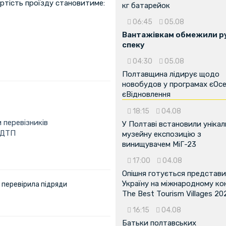
ртість проїзду становитиме:
кг батарейок
06:45
05.08
Вантажівкам обмежили ру
спеку
04:30
05.08
Полтавщина лідирує щодо
новобудов у програмах єОсе
єВідновлення
18:15
04.08
 перевізників
У Полтаві встановили унікал
 ДТП
музейну експозицію з
винищувачем МіГ-23
17:00
04.08
Опішня готується представ
Україну на міжнародному ко
 перевірила підряди
The Best Tourism Villages 20
16:15
04.08
Батьки полтавських