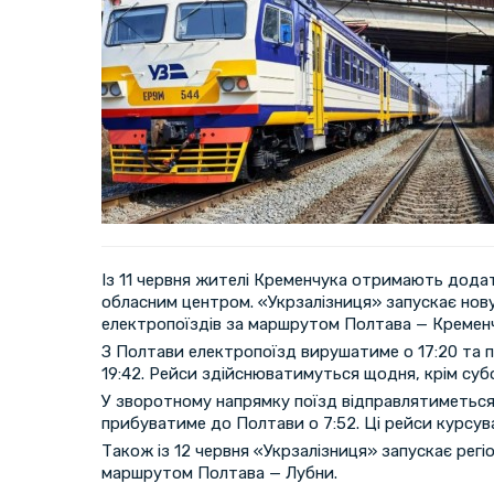
Із 11 червня жителі Кременчука отримають додат
обласним центром. «Укрзалізниця» запускає нову
електропоїздів за маршрутом Полтава — Кремен
З Полтави електропоїзд вирушатиме о 17:20 та 
19:42. Рейси здійснюватимуться щодня, крім суб
У зворотному напрямку поїзд відправлятиметься 
прибуватиме до Полтави о 7:52. Ці рейси курсува
Також із 12 червня «Укрзалізниця» запускає регі
маршрутом Полтава — Лубни.