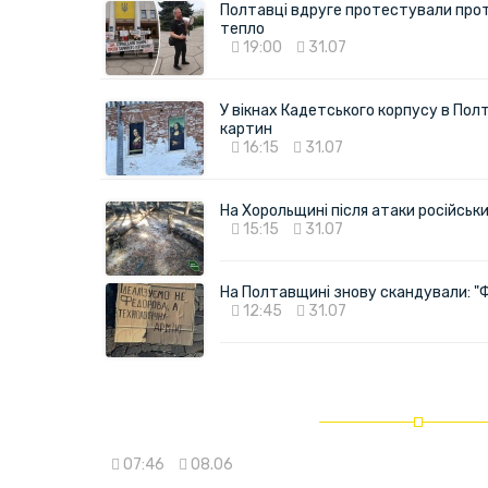
Полтавці вдруге протестували про
тепло
19:00
31.07
У вікнах Кадетського корпусу в Полт
картин
16:15
31.07
На Хорольщині після атаки російськи
15:15
31.07
На Полтавщині знову скандували: "
12:45
31.07
07:46
08.06