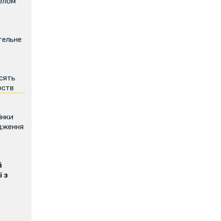
релом
тельне
есять
рств
інки
дження
й
 з