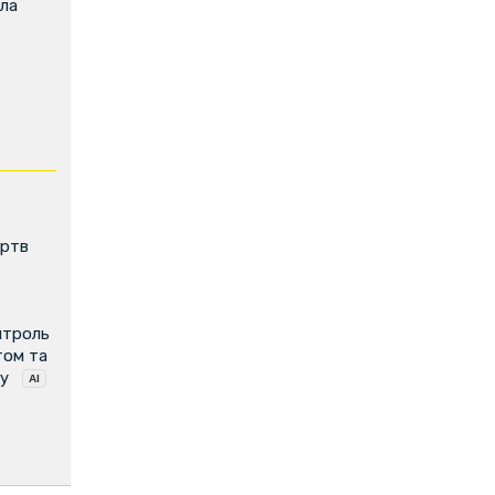
ила
ертв
нтроль
том та
у