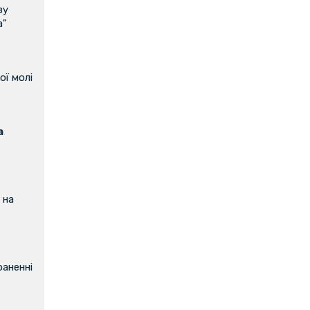
ву
а"
ої молі
а
 на
аненні